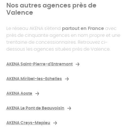
Nos autres agences près de
Valence
Le réseau AKENA s'étend
partout en France
avec
près de cinquante agences en nom propre et une
trentaine de concessionnaires. Retrouvez ci-
dessous les agences situées près de Valence.
AKENA Saint-Pierre-d'Entremont
AKENA Miribel-les-Echelles
AKENA Aoste
AKENA Le Pont de Beauvoisin
AKENA Creys-Mepieu