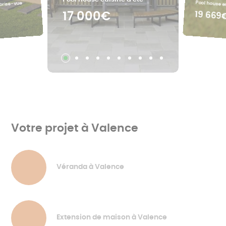
Pool house e
 brise-vue
19 669
17 000€
Votre projet à Valence
Véranda à Valence
Extension de maison à Valence