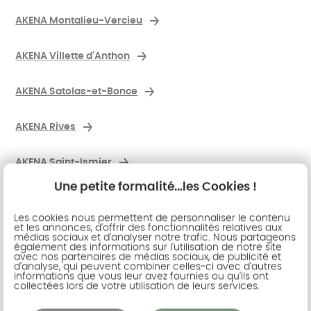
AKENA Montalieu-Vercieu
AKENA Villette d'Anthon
AKENA Satolas-et-Bonce
AKENA Rives
AKENA Saint-Ismier
Une petite formalité...les Cookies !
AKENA Tullins
Les cookies nous permettent de personnaliser le contenu
et les annonces, d'offrir des fonctionnalités relatives aux
AKENA Veyrins-Thuellin
médias sociaux et d'analyser notre trafic. Nous partageons
également des informations sur l'utilisation de notre site
avec nos partenaires de médias sociaux, de publicité et
d'analyse, qui peuvent combiner celles-ci avec d'autres
AKENA Tignieu-Jameyzieu
informations que vous leur avez fournies ou qu'ils ont
collectées lors de votre utilisation de leurs services.
AKENA Charvieu-Chavagneux