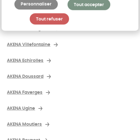
Personnaliser
Tout accepter
AKENA Le Pont-de-Claix
Tout refuser
AKENA Saint-Egrève
AKENA Villefontaine
AKENA Echirolles
AKENA Doussard
AKENA Faverges
AKENA Ugine
AKENA Moutiers