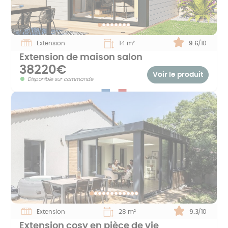
Extension
14 m²
Note :
9.6
/10
Extension de maison salon
38220€
Voir le produit
Disponible sur commande
Extension
28 m²
Note :
9.3
/10
Extension cosy en pièce de vie