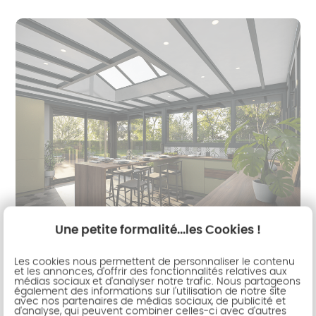
Une petite formalité...les Cookies !
Le modèle LOFT A+
Les cookies nous permettent de personnaliser le contenu
Cette extension se distingue par ses lignes droites,
et les annonces, d'offrir des fonctionnalités relatives aux
médias sociaux et d'analyser notre trafic. Nous partageons
son toit plat et sa capacité à se fondre
également des informations sur l'utilisation de notre site
avec nos partenaires de médias sociaux, de publicité et
naturellement dans l'architecture de votre maison.
d'analyse, qui peuvent combiner celles-ci avec d'autres