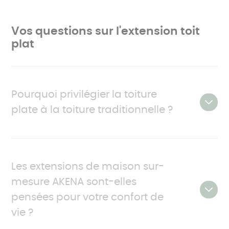
Vos questions sur l'extension toit
plat
Pourquoi privilégier la toiture
plate à la toiture traditionnelle ?
Plongez dans une esthétique sans pareille pour
votre extension. Au-delà de son attrait visuel,
Les extensions de maison sur-
découvrez les nombreux avantages pratiques et
mesure AKENA sont-elles
économiques d'une toiture plate pour votre projet
d'agrandissement.
pensées pour votre confort de
vie ?
Maximisation de l'espace : au-delà