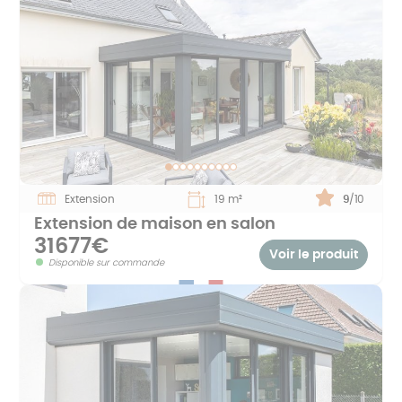
Extension
19 m²
Note :
9
/10
Extension de maison en salon
31677€
Voir le produit
Disponible sur commande