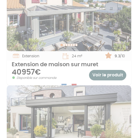
Extension
24 m²
Note :
9.3
/10
Extension de maison sur muret
40957€
Voir le produit
Disponible sur commande