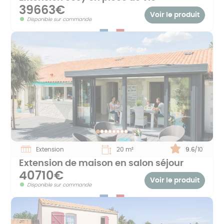
39663€
Voir le produit
Disponible sur commande
Extension
20 m²
Note :
9.6
/10
Extension de maison en salon séjour
40710€
Voir le produit
Disponible sur commande