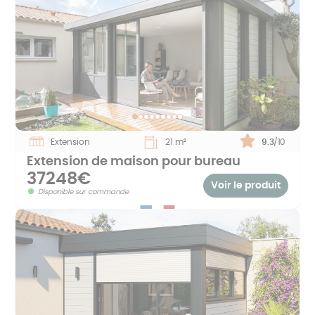
Extension
21 m²
Note :
9.3
/10
Extension de maison pour bureau
37248€
Voir le produit
Disponible sur commande