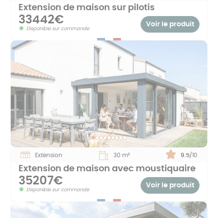
Extension de maison sur pilotis
33442€
Voir le produit
Disponible sur commande
Extension
30 m²
Note :
9.5
/10
Extension de maison avec moustiquaire
35207€
Voir le produit
Disponible sur commande