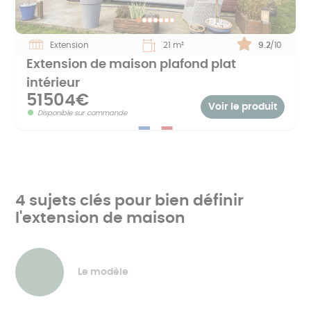
Extension
21 m²
Note :
9.2
/10
Extension de maison plafond plat
intérieur
51504€
Voir le produit
Disponible sur commande
4 sujets clés pour bien définir
l'extension de maison
Le modèle