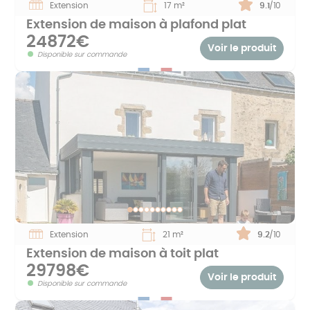
Extension
17 m²
Note :
9.1
/10
Extension de maison à plafond plat
24872€
Voir le produit
Disponible sur commande
Extension
21 m²
Note :
9.2
/10
Extension de maison à toit plat
29798€
Voir le produit
Disponible sur commande