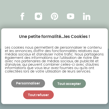
Sud
Tout consulter
Facebook
Instagram
Pinterest
Youtube
Linkedin
Une petite formalité...les Cookies !
Les cookies nous permettent de personnaliser le contenu
et les annonces, d'offrir des fonctionnalités relatives aux
médias sociaux et d'analyser notre trafic. Nous partageons
également des informations sur l'utilisation de notre site
avec nos partenaires de médias sociaux, de publicité et
d'analyse, qui peuvent combiner celles-ci avec d'autres
informations que vous leur avez fournies ou qu'ils ont
collectées lors de votre utilisation de leurs services.
Personnaliser
Tout accepter
AKENA, la référence Française de
Tout refuser
l’aménagement outdoor : véranda, pergola,
carport, pool house et abri de piscine.