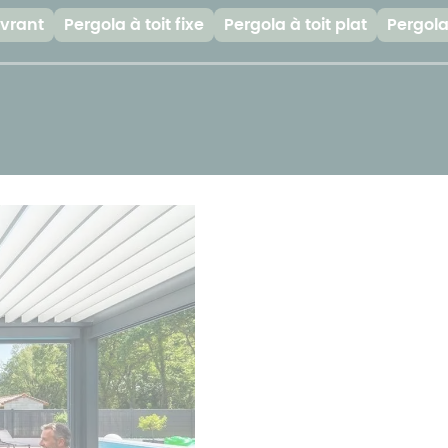
Prix pergola à
uvrant
Pergola à toit fixe
Pergola à toit plat
Pergola
toit fixe
Prix pergola à
toit plat