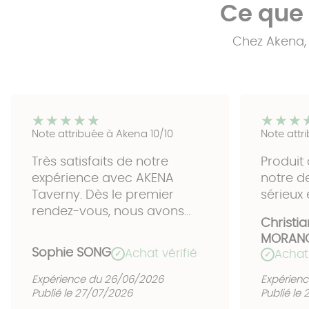
Ce que 
Chez Akena, 
★★★★★
★★★★★
★★★
★★★
Note attribuée à Akena 10/10
Note attr
Très satisfaits de notre
Produit
expérience avec AKENA
notre d
Taverny. Dès le premier
sérieux 
rendez-vous, nous avons
Christia
apprécié la qualité du
MORAN
contact humain ainsi que le
Sophie SONG
Achat vérifié
Achat 
✓
✓
professionnalisme de notre
technicien conseiller
Expérience du 26/06/2026
Expérienc
Monsieur Marc HENNION. Son
Publié le 27/07/2026
Publié le