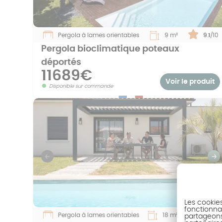
Pergola à lames orientables
9 m²
Note :
9.1
/10
Pergola bioclimatique poteaux
déportés
11689€
Voir le produit
Disponible sur commande
Previous
S
Les cookie
fonctionnal
Pergola à lames orientables
18 m²
Note :
9.4
/10
partageons 