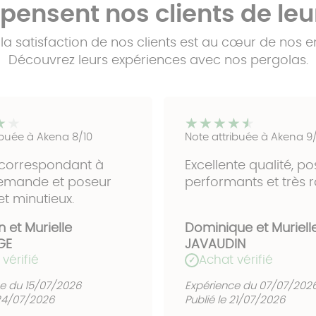
pensent nos clients de leur
la satisfaction de nos clients est au cœur de nos
Découvrez leurs expériences avec nos pergolas.
★★
★★
★★★★★
★★★★★
ibuée à Akena 8/10
Note attribuée à Akena 9
 correspondant à
Excellente qualité, p
emande et poseur
performants et très r
et minutieux.
n et Murielle
Dominique et Muriell
GE
JAVAUDIN
vérifié
Achat vérifié
✓
e du 15/07/2026
Expérience du 07/07/202
 24/07/2026
Publié le 21/07/2026