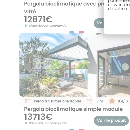
partenaire
Pergola bioclimatique avec protect
ci avec d'a
de votre ut
vitré
12871€
Voir le produit
Disponible sur commande
Previous
S
Pergola à lames orientables
17 m²
Note :
9.4
/10
Pergola bioclimatique simple module
13713€
Voir le produit
Disponible sur commande