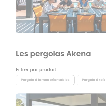
tout
autre
dimension.
Les pergolas Akena
Filtrer par produit
Pergola à lames orientables
Pergola à toit 