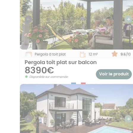
Previous
S
Pergola à toit plat
12 m²
Note :
9.6
/10
Pergola toit plat sur balcon
8390€
Voir le produit
Disponible sur commande
Previous
S