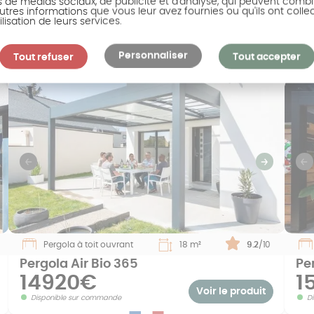
s de médias sociaux, de publicité et d'analyse, qui peuvent combi
Pergola alu bioclimatique
Pe
utres informations que vous leur avez fournies ou qu'ils ont colle
ilisation de leurs services.
13347€
1
Personnaliser
Voir le produit
Tout refuser
Tout accepter
Disponible sur commande
D
uivant
Previous
Suivant
P
Pergola à toit ouvrant
18 m²
Note :
9.2
/10
Pergola Air Bio 365
Pe
14920€
1
Voir le produit
Disponible sur commande
D