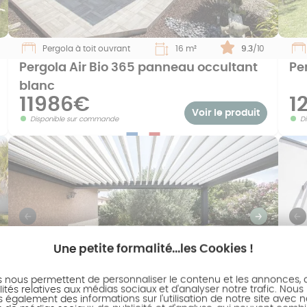
Pergola à toit ouvrant
16 m²
Note :
9.3
/10
Pergola Air Bio 365 panneau occultant
Pe
blanc
11986€
1
Voir le produit
Disponible sur commande
D
uivant
Previous
Suivant
P
Une petite formalité...les Cookies !
s nous permettent de personnaliser le contenu et les annonces, d'
ités relatives aux médias sociaux et d'analyser notre trafic. Nous
Pergola à lames orientables
21 m²
Note :
9.4
/10
également des informations sur l'utilisation de notre site avec 