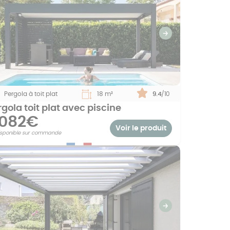
revious
Suivant
Pergola à toit plat
18 m²
Note :
9.4
/10
gola toit plat avec piscine
1082€
Voir le produit
isponible sur commande
revious
Suivant