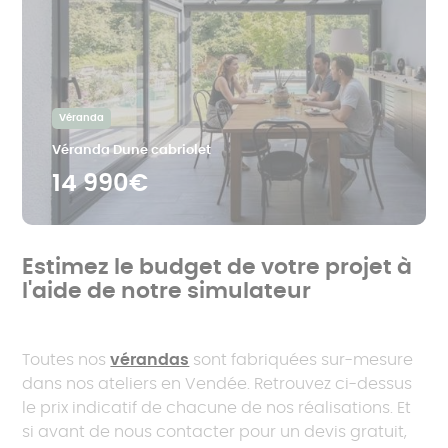
Véranda
Véranda Dune cabriolet
14 990€
Estimez le budget de votre projet à
l'aide de notre simulateur
Toutes nos
vérandas
sont fabriquées sur-mesure
dans nos ateliers en Vendée. Retrouvez ci-dessus
le prix indicatif de chacune de nos réalisations. Et
si avant de nous contacter pour un devis gratuit,