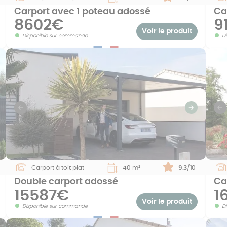
Carport avec 1 poteau adossé
Ca
8602€
9
Voir le produit
Disponible sur commande
D
uivant
Previous
Suivant
P
Carport à toit plat
40 m²
Note :
9.3
/10
Double carport adossé
Ca
15587€
1
Voir le produit
Disponible sur commande
D