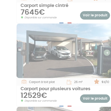
Carport simple cintré
7645€
Voir le produit
Disponible sur commande
Previous
S
Carport à toit plat
26 m²
Note :
9.1
/10
Carport pour plusieurs voitures
12529€
Voir le produit
Disponible sur commande