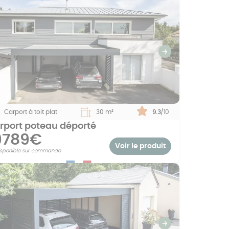
revious
Suivant
Carport à toit plat
30 m²
Note :
9.3
/10
rport poteau déporté
9789€
Voir le produit
isponible sur commande
revious
Suivant