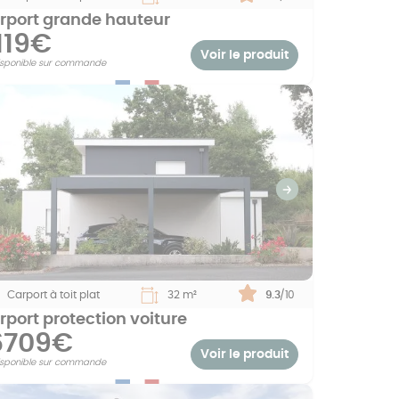
rport grande hauteur
119€
Voir le produit
isponible sur commande
revious
Suivant
Carport à toit plat
32 m²
Note :
9.3
/10
rport protection voiture
6709€
Voir le produit
isponible sur commande