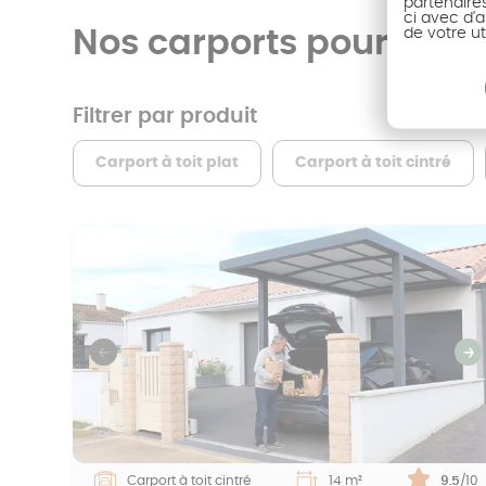
partenaire
ci avec d'a
de votre ut
Nos carports pour voitu
Filtrer par produit
Carport à toit plat
Carport à toit cintré
Previous
S
Carport à toit cintré
14 m²
Note :
9.5
/10