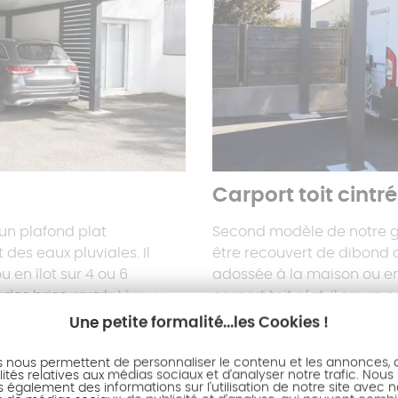
Carport toit cintré
'un plafond plat
Second modèle de notre gam
des eaux pluviales. Il
être recouvert de dibond o
 en îlot sur 4 ou 6
adossée à la maison ou en
 des brise-vue latéraux,
carport toit plat, il saura 
camping car, caravane...
Une petite formalité...les Cookies !
s nous permettent de personnaliser le contenu et les annonces, d'
ités relatives aux médias sociaux et d'analyser notre trafic. Nous
également des informations sur l'utilisation de notre site avec 