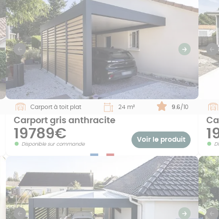
uivant
Previous
Suivant
P
Carport à toit plat
24 m²
Note :
9.6
/10
Carport gris anthracite
Ca
19789€
1
Voir le produit
Disponible sur commande
D
uivant
Previous
Suivant
P