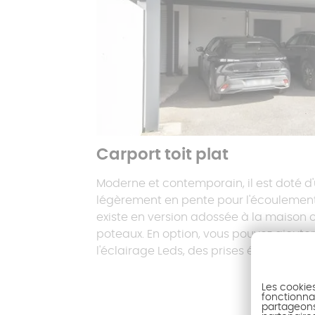
Carport toit plat
Moderne et contemporain, il est doté d
légèrement en pente pour l'écoulement 
existe en version adossée à la maison ou
poteaux. En option, vous pouvez ajouter
l'éclairage Leds, des prises électriques.
Les cookie
fonctionnal
partageons 