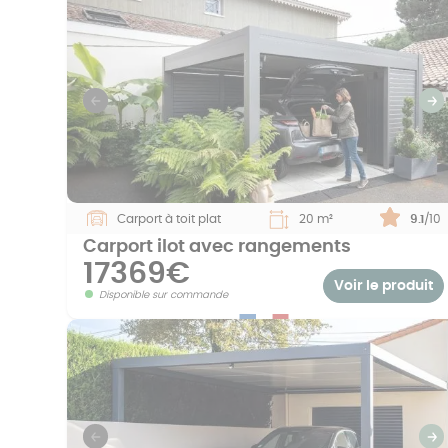
Previous
S
Carport à toit plat
20 m²
Note :
9.1
/10
Carport ilot avec rangements
17369€
Voir le produit
Disponible sur commande
Previous
S