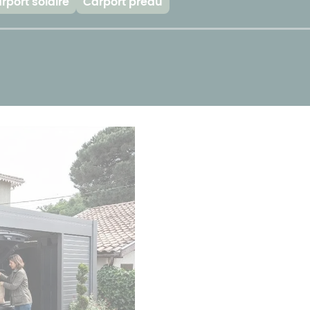
rport solaire
Carport préau
Prix pergola à
toit fixe
Prix pergola à
toit plat