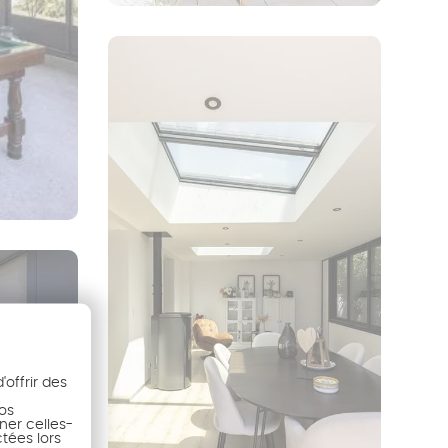
offrir des
nos
ner celles-
ctées lors