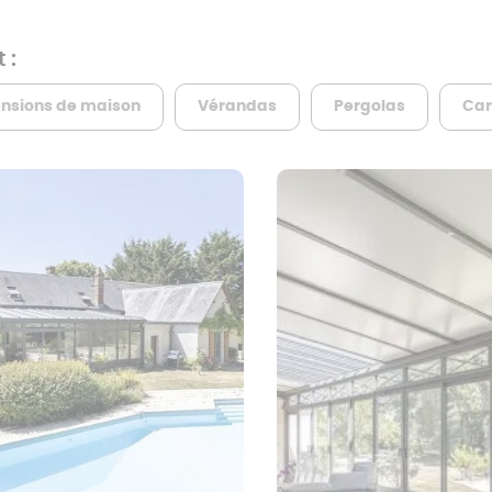
Prix pergola à
toit fixe
 :
Carport trapèze
ensions de maison
Vérandas
Pergolas
Car
Carport sans
Prix pergola à
poteau
toit plat