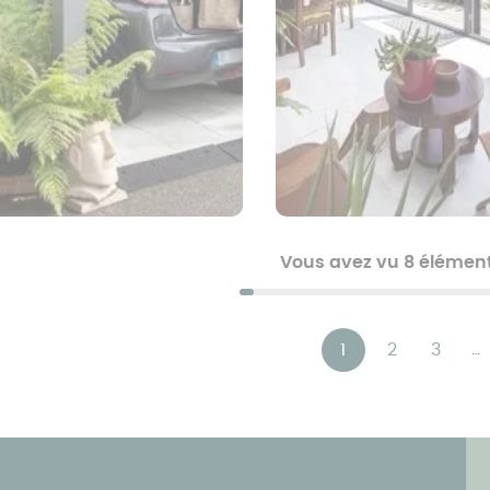
Vous avez vu 8 élément
ation
1
2
3
…
Page
Page
Page
Dern
courante
pag