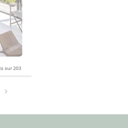
s sur 203
Page
ière
suivante
e