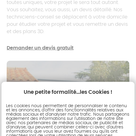
toutes uniques, votre projet le sera tout autant.
Vous souhaitez, vous aussi, un devis détaillé. Nos
techniciens-conseil se déplacent à votre domicile
pour étudier votre projet et vous remettre un devis
et des plans 3D.
Demander un devis gratuit
Une petite formalité...les Cookies !
Les cookies nous permettent de personnaliser le contenu
et les annonces, d'offrir des fonctionnalités relatives aux
médias sociaux et d'analyser notre trafic. Nous partageons
également des informations sur l'utilisation de notre site
avec nos partenaires de médias sociaux, de publicité et
d'analyse, qui peuvent combiner celles-ci avec d'autres
informations que vous leur avez fournies ou qu'ils ont
collectées lors de votre utilisation de leurs services.