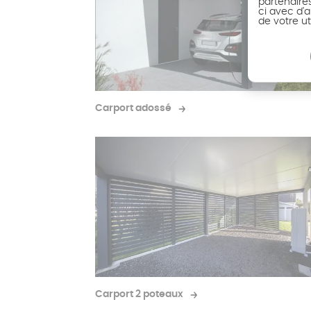
partenaire
ci avec d'a
de votre ut
Carport adossé
Carport 2 poteaux