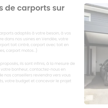
Prix pergola à
 de carports sur
toit fixe
Carport trapèze
Carport sans
Prix pergola à
poteau
rports adaptés à votre besoin, à vos
toit plat
re dans nos usines en Vendée, votre
rport toit cintré, carport avec toit en
es, carport motos...)
roposés, ils sont infinis, à la mesure de
as votre bonheur, contactez-nous en
de nos conseillers reviendra vers vous
ts, votre budget et concevoir le projet