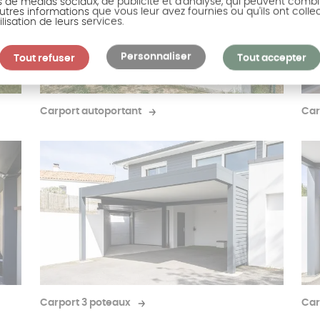
s de médias sociaux, de publicité et d'analyse, qui peuvent combi
utres informations que vous leur avez fournies ou qu'ils ont colle
ilisation de leurs services.
Personnaliser
Tout refuser
Tout accepter
Carport autoportant
Car
Carport 3 poteaux
Car