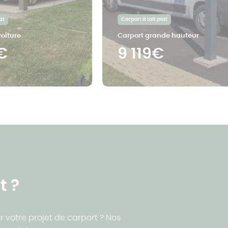
at
Carport à toit plat
oiture
Carport grande hauteur
€
9 119€
t ?
r votre projet de carport ? Nos