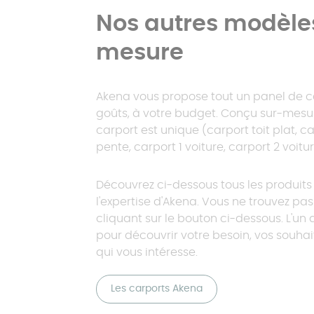
> 30 m²
Simulateur
Catalogues
Catalogues
polycarbonate
Véranda isolée
Nos autres modèles
L'extension de maison toit
mesure
Pergola à toit
Catalogues
plat
Nos pergolas sur-
Carport préau
fixe
mesure
Akena vous propose tout un panel de ca
goûts, à votre budget. Conçu sur-mesu
carport est unique (carport toit plat, ca
Pergola à toit
pente, carport 1 voiture, carport 2 voitur
plat
Découvrez ci-dessous tous les produits p
l'expertise d'Akena. Vous ne trouvez p
cliquant sur le bouton ci-dessous. L'un 
pour découvrir votre besoin, vos souhai
qui vous intéresse.
Les carports Akena