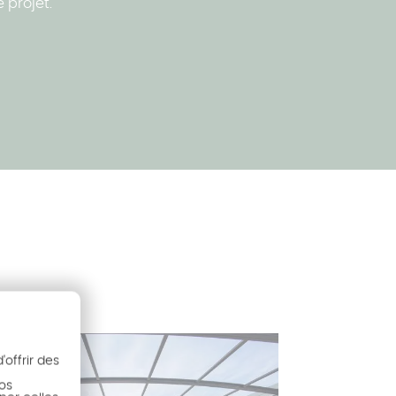
e projet.
a.
offrir des
nos