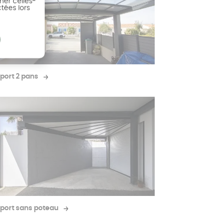
ner celles-
ctées lors
port 2 pans
port sans poteau