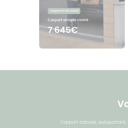
Carport à toit cintré
Carport simple cintré
7 645€
Vo
Carport adossé, autoportant, 2