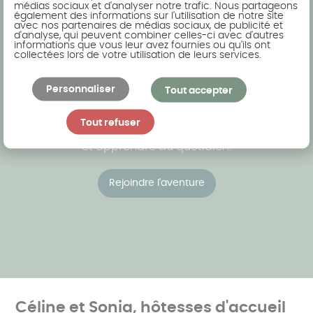
chez Akena !
médias sociaux et d'analyser notre trafic. Nous partageons
également des informations sur l'utilisation de notre site
avec nos partenaires de médias sociaux, de publicité et
d'analyse, qui peuvent combiner celles-ci avec d'autres
informations que vous leur avez fournies ou qu'ils ont
La mobilité interne est courante chez Akena.
collectées lors de votre utilisation de leurs services.
Tous les ans, un certain nombre de nos
collaborateurs évoluent. Écrire son parcours,
Personnaliser
Tout accepter
c'est prendre des décisions, montrer ses
ambitions, communiquer ses aspirations... Être
Tout refuser
Akénien
ou
Akénienne
, c'est évoluer pour grandir
et apprendre au quotidien.
Rejoindre l'aventure
Céline et Sonia, hôtesses d'accueil