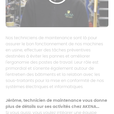
Nos techniciens de maintenance sont là pour
assurer le bon fonctionnement de nos machines
en usine, effectuer des tâches préventives
destinées à éviter les pannes et améliorer
l'ergonomie des postes de travail. Leur rôle est
primordial et s'oriente également autour de
l'entretien des bâtiments et la relation avec les
sous-traitants pour la mise en conformité de nos
systèmes électriques et informatiques.
Jérôme, technicien de maintenance vous donne
plus de détails sur ses activités chez AKENA...
Si vous aussi, vous voulez intégrer une équipe