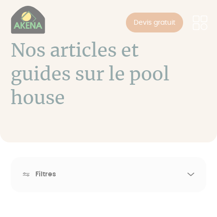
Panneau de gestion des cookies
Aller
au
Devis gratuit
contenu
principal
Nos articles et
guides sur le pool
house
Filtres