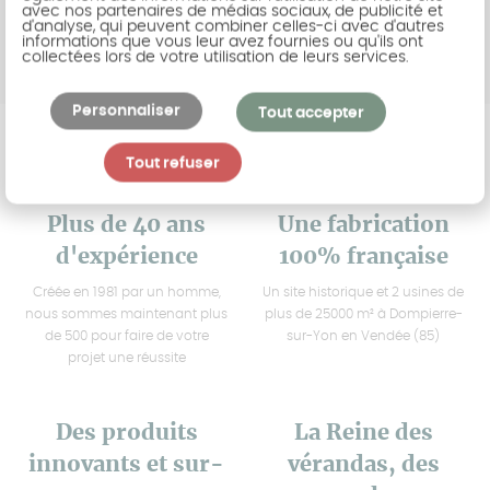
avec nos partenaires de médias sociaux, de publicité et
d'analyse, qui peuvent combiner celles-ci avec d'autres
informations que vous leur avez fournies ou qu'ils ont
collectées lors de votre utilisation de leurs services.
Personnaliser
Tout accepter
AKENA, c'est...
Tout refuser
Plus de 40 ans
Une fabrication
d'expérience
100% française
Créée en 1981 par un homme,
Un site historique et 2 usines de
nous sommes maintenant plus
plus de 25000 m² à Dompierre-
de 500 pour faire de votre
sur-Yon en Vendée (85)
projet une réussite
Des produits
La Reine des
innovants et sur-
vérandas, des