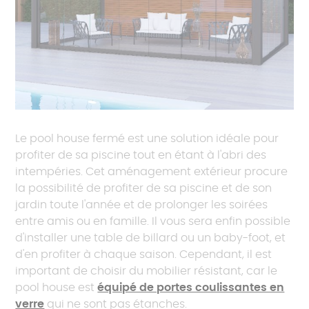
Le pool house fermé est une solution idéale pour
profiter de sa piscine tout en étant à l'abri des
intempéries. Cet aménagement extérieur procure
la possibilité de profiter de sa piscine et de son
jardin toute l'année et de prolonger les soirées
entre amis ou en famille. Il vous sera enfin possible
d'installer une table de billard ou un baby-foot, et
d'en profiter à chaque saison. Cependant, il est
important de choisir du mobilier résistant, car le
pool house est
équipé de portes coulissantes en
verre
qui ne sont pas étanches.