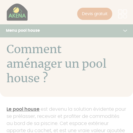
Panneau de gestion des cookies
Aller
au
Devis gratuit
contenu
principal
Menu pool house
Nos pool house & garden room
Comment
aménager un pool
Par type
Prix & réalisations Akena
Tout consulter
house ?
Inspirations
Par usage
Couleurs & style
Pool house bar
Le pool house
est devenu la solution évidente pour
se prélasser, recevoir et profiter de commodités
Equipements
Pool house barbecue
au bord de sa piscine. Cet espace extérieur
apporte du cachet, et est une vraie valeur ajoutée
Pool house cuisine d'été