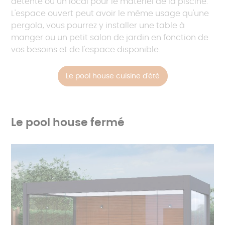
détente ou un local pour le matériel de la piscine.
L'espace ouvert peut avoir le même usage qu'une
pergola, vous pourrez y installer une table à
manger ou un petit salon de jardin en fonction de
vos besoins et de l'espace disponible.
Le pool house cuisine d'été
Le pool house fermé