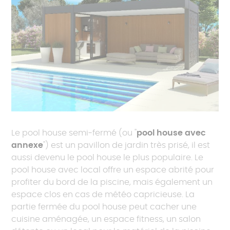
Le pool house semi-fermé (ou "
pool house avec
annexe
") est un pavillon de jardin très prisé, il est
aussi devenu le pool house le plus populaire. Le
pool house avec local offre un espace abrité pour
profiter du bord de la piscine, mais également un
espace clos en cas de météo capricieuse. La
partie fermée du pool house peut cacher une
cuisine aménagée, un espace fitness, un salon