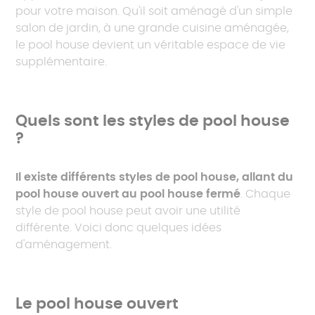
Magazine
pour votre maison. Qu'il soit aménagé d'un simple
Tout consulter
salon de jardin, à une grande cuisine aménagée,
le pool house devient un véritable espace de vie
Nos dossiers
Catalogues
supplémentaire.
Par style
Guide pratique : poolhouse
Pool house aluminium
Tout consulter
Quels sont les styles de pool house
Pool house design
?
Nos articles
Pool house toit plat
Il existe différents styles de pool house, allant du
A-t-on besoin d'un permis de construire pour
Tout consulter
pool house ouvert au pool house fermé
. Chaque
un pool house ?
style de pool house peut avoir une utilité
Comment optimiser et aménager un pool
différente. Voici donc quelques idées
house ?
d'aménagement.
Pool house : combien ça coûte ?
Le pool house ouvert
Tout consulter