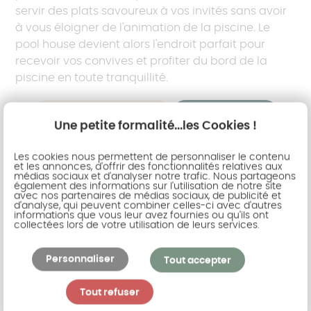
servir des plats savoureux à vos invités sans avoir
à vous éloigner de l'animation de la piscine. Le
pool house devient alors l'endroit parfait pour
recevoir vos convives et profiter du bord de la
piscine en toute tranquillité.
Le pool house barbecue
Le pool house bar
Une petite formalité...les Cookies !
Les cookies nous permettent de personnaliser le contenu
et les annonces, d'offrir des fonctionnalités relatives aux
Une salle à manger
médias sociaux et d'analyser notre trafic. Nous partageons
également des informations sur l'utilisation de notre site
avec nos partenaires de médias sociaux, de publicité et
La salle à manger dans un pool house offre
un
d'analyse, qui peuvent combiner celles-ci avec d'autres
informations que vous leur avez fournies ou qu'ils ont
espace dédié pour partager des repas en famille
collectées lors de votre utilisation de leurs services.
ou entre amis
, tout en profitant de l'ambiance de
la piscine et d'une vue dégagée sur le jardin. Pour
Personnaliser
Tout accepter
créer une salle à manger confortable et
accueillante, il est important de prévoir
Tout refuser
suffisamment d'espace pour ne pas se sentir à