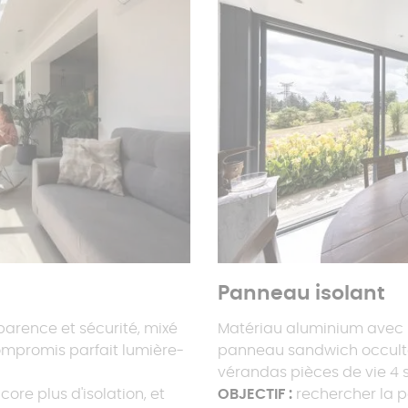
Panneau isolant
sparence et sécurité, mixé
Matériau aluminium avec m
mpromis parfait lumière-
panneau sandwich occulte
vérandas pièces de vie 4 s
core plus d'isolation, et
OBJECTIF :
rechercher la p