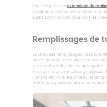
> 30 m²
Simulateur
Catalogues
Catalogues
polycarbonate
Véranda isolée
Tous nos projets d'
extensions de mais
L'extension de maison toit
d'isolation, solutions d'occultation, ch
Pergola à toit
Catalogues
plat
sujets sont abordés. Nous vous les pré
Nos pergolas sur-
Carport préau
fixe
mesure
Remplissages de to
Pergola à toit
plat
Le choix des remplissages de toiture re
l'installation d'un chauffage ou non, de
guideront vers la solution appropriée.
En effet, chaque remplissage dispose de
dans la véranda, le panneau isolant pr
matériaux vous conduira vers le compro