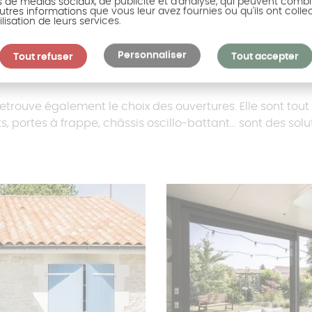
s de médias sociaux, de publicité et d'analyse, qui peuvent combi
utres informations que vous leur avez fournies ou qu'ils ont colle
ilisation de leurs services.
Personnaliser
re
Tout refuser
Tout accepter
trouve également le choix des ouvertures. Elle sont tout 
, portes à frappe, châssis oscillo-battant... sont des so