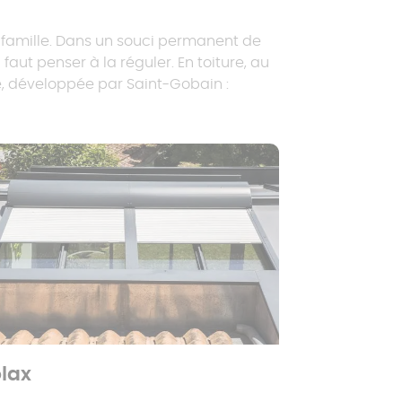
a famille. Dans un souci permanent de
faut penser à la réguler. En toiture, au
e, développée par Saint-Gobain :
lax