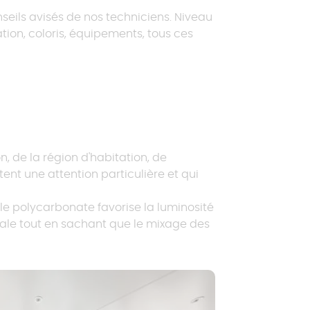
seils avisés de nos techniciens. Niveau
ation, coloris, équipements, tous ces
Demander un devis
Configurer votre projet
Demander un devis
Demander un devis
Demander un devis
Configurer votre projet
, de la région d'habitation, de
tent une attention particulière et qui
le polycarbonate favorise la luminosité
tale tout en sachant que le mixage des