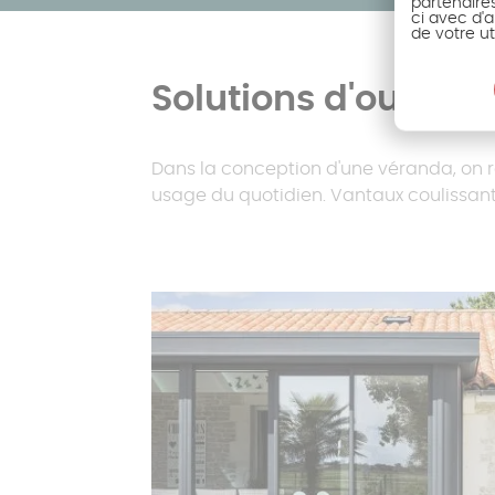
partenaire
ci avec d'a
de votre ut
Solutions d'ouvertu
Dans la conception d'une véranda, on re
usage du quotidien. Vantaux coulissants