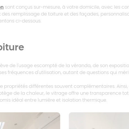
Prix pergola à
on
sont conçus sur-mesure, à votre domicile, avec les con
toit fixe
oix des remplissage de toiture et des façades, personnalis
Carport trapèze
sentons ci-dessous.
Carport sans
Prix pergola à
poteau
toit plat
iture
lève de l'usage escompté de la véranda, de son exposition
 ses fréquences d'utilisation, autant de questions qui méri
 propriétés différentes souvent complémentaires. Ainsi, 
otège de la chaleur, le vitrage offre une transparence to
mis idéal entre lumière et isolation thermique.