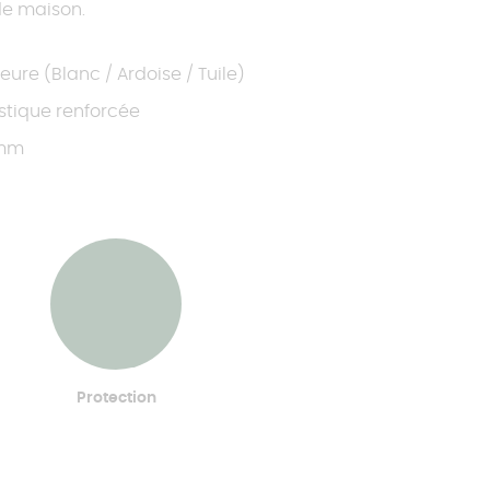
 de maison.
rieure (Blanc / Ardoise / Tuile)
ustique renforcée
 mm
Protection