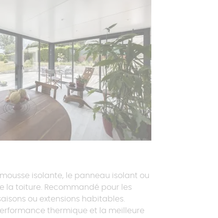
ousse isolante, le panneau isolant ou
 la toiture. Recommandé pour les
aisons ou extensions habitables.
erformance thermique et la meilleure