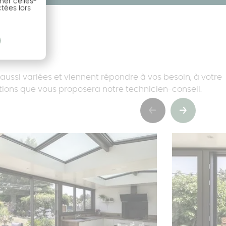
ner celles-
ctées lors
aussi variées et viennent répondre à vos besoin, à votre
lutions que vous proposera notre technicien-conseil.
Précédent
Suivant