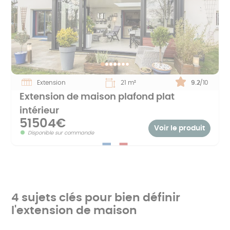
Extension
21 m²
Note :
9.2
/10
Extension de maison plafond plat
intérieur
51504€
Voir le produit
Disponible sur commande
4 sujets clés pour bien définir
l'extension de maison