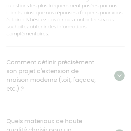
questions les plus fréquemment posées par nos
clients, ainsi que nos réponses d'experts pour vous
éclairer. N'hésitez pas à nous contacter si vous
souhaitez obtenir des informations
complémentaires.
Comment définir précisément
son projet d'extension de
maison moderne (toit, façade,
etc.) ?
Avant de vous lancer dans cette belle aventure
qu'est l'extension de votre maison, il est primordial
Quels matériaux de haute
de définir clairement les contours de votre projet.
qualité choisir pour un
Cette étape cruciale nécessite de vous poser