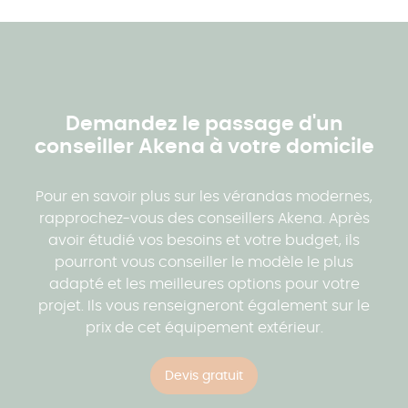
toit plat offre également une excellente résistance
aux intempéries et aux aléas climatiques. Sa
conception minutieuse et son étanchéité
irréprochable vous garantiront une protection
optimale contre les infiltrations d'eau, pour une
sérénité absolue au fil des années.
Demandez le passage d'un
conseiller Akena à votre domicile
En choisissant un toit plat pour votre extension,
vous combinerez avec brio esthétique moderne
Pour en savoir plus sur les vérandas modernes,
et fonctionnalité.
Cette solution astucieuse
rapprochez-vous des conseillers Akena. Après
répondra à toutes vos attentes, en vous offrant un
avoir étudié vos besoins et votre budget, ils
espace de vie lumineux, accessible et facile à
pourront vous conseiller le modèle le plus
entretenir, tout en sublimant le caractère
adapté et les meilleures options pour votre
moderne de votre habitation.
projet. Ils vous renseigneront également sur le
prix de cet équipement extérieur.
L'entretien, les bons réflexes à avoir
Devis gratuit