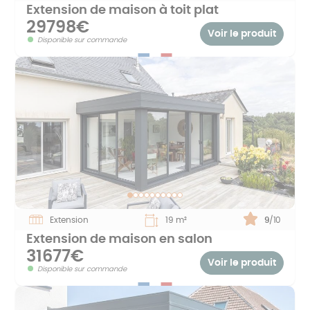
Extension de maison à toit plat
29798€
Voir le produit
Disponible sur commande
Extension
19 m²
Note :
9
/10
Extension de maison en salon
31677€
Voir le produit
Disponible sur commande