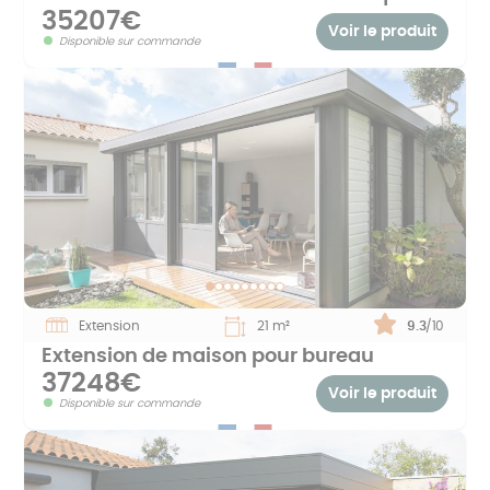
35207€
Voir le produit
Disponible sur commande
Extension
21 m²
Note :
9.3
/10
Extension de maison pour bureau
37248€
Voir le produit
Disponible sur commande