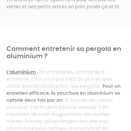
vertes et des petits arbres en pots posés çà et là.
Comment entretenir sa pergola en
aluminium ?
L’aluminium
est un matériau ultra facile à
entretenir, c’est pourquoi il est de plus en plus
utilisé dans la construction des pergolas.
Pour un
entretien efficace, la structure en aluminium se
nettoie deux fois par an
, à l'arrivée des beaux
jours puis à la fin de la période estivale. Il est
important de vider les gouttières des feuilles
mortes. Ensuite, utilisez simplement une eau
savonneuse pour nettoyer la structure et les