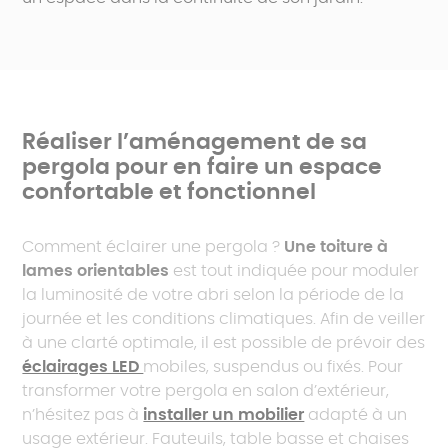
Réaliser l’aménagement de sa
pergola pour en faire un espace
confortable et fonctionnel
Comment éclairer une pergola ?
Une toiture à
lames orientables
est tout indiquée pour moduler
la luminosité de votre abri selon la période de la
journée et les conditions climatiques. Afin de veiller
à une clarté optimale, il est possible de prévoir des
éclairages LED
mobiles, suspendus ou fixés. Pour
transformer votre pergola en salon d’extérieur,
n’hésitez pas à
installer un mobilier
adapté à un
usage extérieur. Fauteuils, table basse et chaises