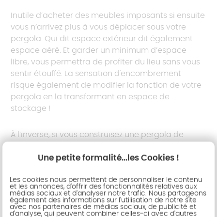
Inutile d’acheter des meubles imposants si ensuite
vous n’arrivez plus à vous déplacer sous votre
pergola. Qui dit espace extérieur dit également
espace aéré. Et garder un minimum d’espace
libre, vous permettra de profiter du lieu sans vous
sentir étouffé. La sensation d'encombrement
risque également de modifier la fonction de votre
pergola en la transformant en espace de
stockage !
À l’inverse, si vous construisez une pergola de
grandes dimensions, une table familiale ou un
Une petite formalité...les Cookies !
canapé d’angle est tout à fait envisageable.
Toutefois, essayez, là aussi, de
ne pas surcharger
Les cookies nous permettent de personnaliser le contenu
l’espace
en comblant tous les espaces vides. Si
et les annonces, d'offrir des fonctionnalités relatives aux
cela vous démange, les plantes grimpantes sont
médias sociaux et d'analyser notre trafic. Nous partageons
également des informations sur l'utilisation de notre site
un bon moyen de remplir l’espace sans l’alourdir.
avec nos partenaires de médias sociaux, de publicité et
d'analyse, qui peuvent combiner celles-ci avec d'autres