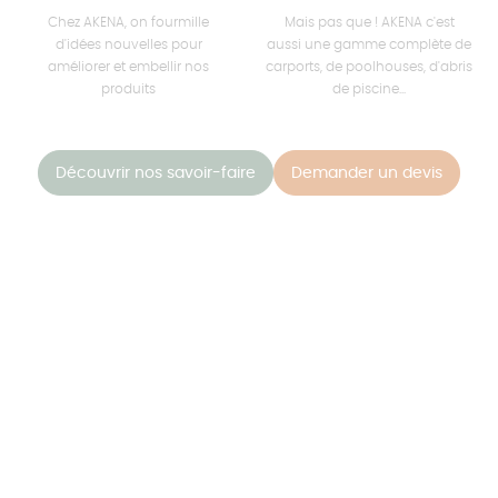
Chez AKENA, on fourmille
Mais pas que ! AKENA c'est
d'idées nouvelles pour
aussi une gamme complète de
améliorer et embellir nos
carports, de poolhouses, d'abris
produits
de piscine...
Découvrir nos savoir-faire
Demander un devis