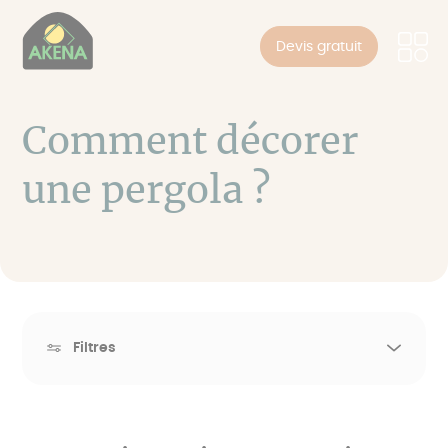
Panneau de gestion des cookies
Aller
au
Devis gratuit
contenu
principal
Comment décorer
une pergola ?
Filtres