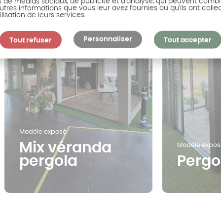
s de médias sociaux, de publicité et d'analyse, qui peuvent combi
utres informations que vous leur avez fournies ou qu'ils ont colle
ilisation de leurs services.
Personnaliser
Tout refuser
Tout accepter
Modèle exposé
Mix véranda
Modèle expos
pergola
Pergo