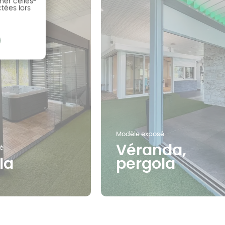
ner celles-
ctées lors
Modèle exposé
Véranda,
é
la
pergola