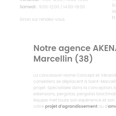
S
Samedi :
9:00-12:00 / 14:00-19:00
I
E
Sinon sur rendez-vous
Notre agence AKENA
Marcellin (38)
La concession Home Concept et Véranda 
conseillers se déplacent à Saint-Marcelli
projet. Spécialisée dans la conception, 
extensions, pergolas, pergolas bioclimat
équipe met toute son expérience et son 
votre
projet d'agrandissement
ou d'
amé