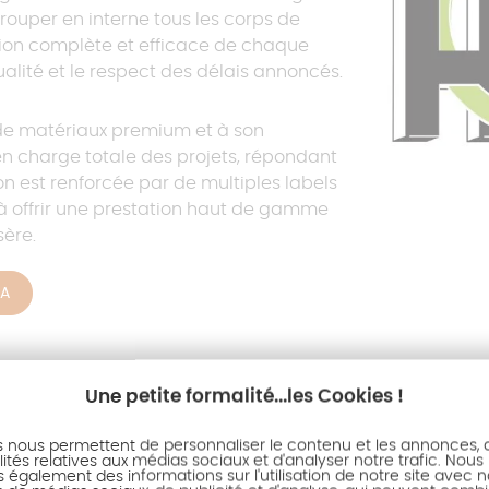
grouper en interne tous les corps de
tion complète et efficace de chaque
ualité et le respect des délais annoncés.
on de matériaux premium et à son
en charge totale des projets, répondant
on est renforcée par de multiples labels
à offrir une prestation haut de gamme
sère.
DA
Une petite formalité...les Cookies !
s nous permettent de personnaliser le contenu et les annonces, d'
ités relatives aux médias sociaux et d'analyser notre trafic. Nous
également des informations sur l'utilisation de notre site avec 