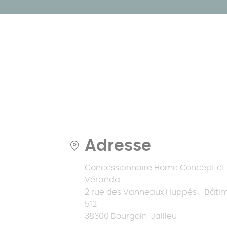
> 30 m²
Simulateur
Catalogues
polycarbonate
Véranda isolée
L'extension de maison toit
Pergola à toit
Catalogues
plat
Nos pergolas sur-
fixe
mesure
Pergola à toit
plat
Adresse
Concessionnaire Home Concept et
Véranda
2 rue des Vanneaux Huppés - Bâti
512
38300 Bourgoin-Jallieu