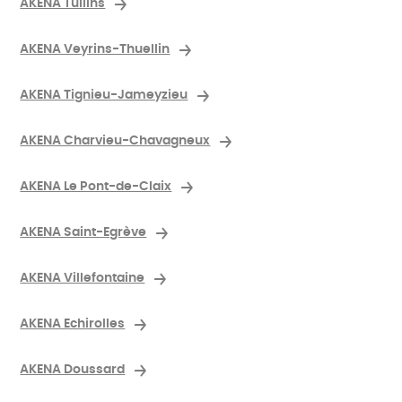
AKENA Tullins
AKENA Veyrins-Thuellin
AKENA Tignieu-Jameyzieu
AKENA Charvieu-Chavagneux
AKENA Le Pont-de-Claix
AKENA Saint-Egrève
AKENA Villefontaine
AKENA Echirolles
AKENA Doussard