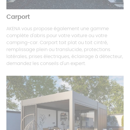
Carport
AKENA vous propose également une gamme
complète d'abris pour votre voiture ou votre
camping-car. Carport toit plat ou toit cintré,
remplissage plein ou translucide, protections
latérales, prises électriques, éclairage à détecteur,
demandez les conseils d'un expert.