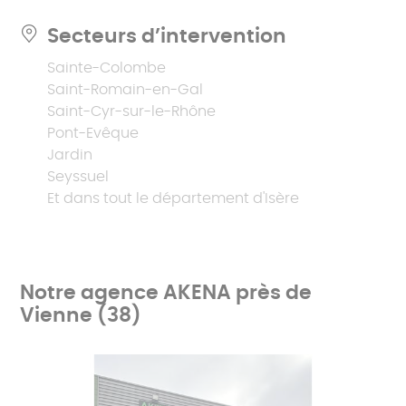
Secteurs d’intervention
Sainte-Colombe
Saint-Romain-en-Gal
Saint-Cyr-sur-le-Rhône
Pont-Evêque
Jardin
Seyssuel
Et dans tout le département d'Isère
Notre agence AKENA près de
Vienne (38)