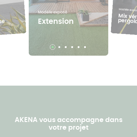
Modèle expo
Modèle exposé
Mix vé
pergol
Extension
se
AKENA vous accompagne dans
votre projet