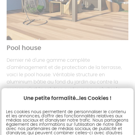
Pool house
Dernier né d'une gamme complète
d'aménagement et de protection de la terrasse,
voici le pool house. Véritable structure en
aluminium bâtie au fond du jardin ou contre la
maison, c'est la solution pratique pour abriter la
cuisine d'été, le barbecue, le local piscine, la salle
Une petite formalité...les Cookies !
de détente. Mixant différents matériaux tels que
l'aluminium ou le bois, vous apprécierez son
Les cookies nous permettent de personnaliser le contenu
et les annonces, d'offrir des fonctionnalités relatives aux
charme moderne et naturel.
médias sociaux et d'analyser notre trafic. Nous partageons
également des informations sur l'utilisation de notre site
avec nos partenaires de médias sociaux, de publicité et
d'analyse, qui peuvent combiner celles-ci avec d'autres