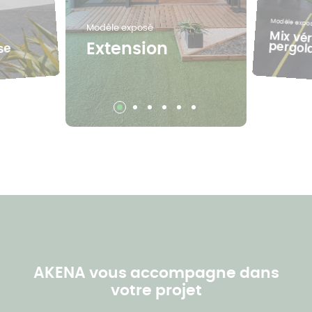
Modèle expo
Modèle exposé
Mix vé
pergol
Extension
se
AKENA vous accompagne dans
votre projet