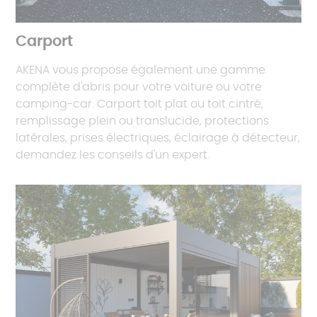
Carport
AKENA vous propose également une gamme
complète d'abris pour votre voiture ou votre
camping-car. Carport toit plat ou toit cintré,
remplissage plein ou translucide, protections
latérales, prises électriques, éclairage à détecteur,
demandez les conseils d'un expert.