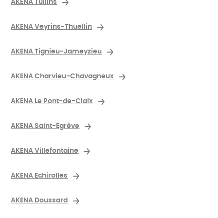
AKENA Tullins
AKENA Veyrins-Thuellin
AKENA Tignieu-Jameyzieu
AKENA Charvieu-Chavagneux
AKENA Le Pont-de-Claix
AKENA Saint-Egrève
AKENA Villefontaine
AKENA Echirolles
AKENA Doussard