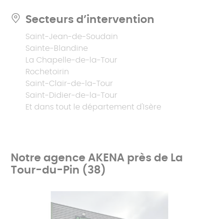
Secteurs d’intervention
Saint-Jean-de-Soudain
Sainte-Blandine
La Chapelle-de-la-Tour
Rochetoirin
Saint-Clair-de-la-Tour
Saint-Didier-de-la-Tour
Et dans tout le département d'Isère
Notre agence AKENA près de La
Tour-du-Pin (38)