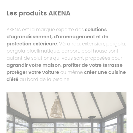
Les produits AKENA
AKENA est la marque experte des
solutions
d'agrandissement, d'aménagement et de
protection extérieure
. Véranda, extension, pergola,
pergola bioclimatique, carport, pool house sont
autant de solutions qui vous sont proposées pour
agrandir votre maison
,
profiter de votre terrasse
,
protéger votre voiture
ou même
créer une cuisine
d'été
au bord de la piscine.