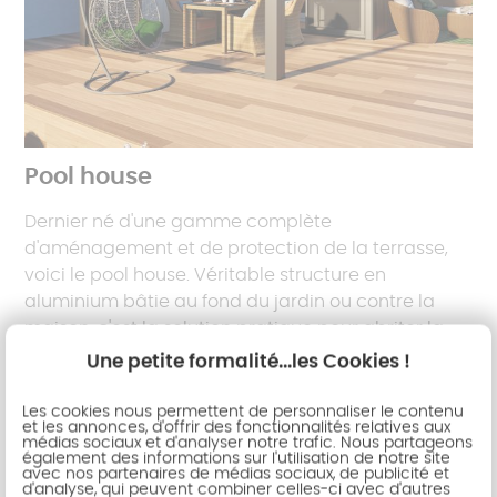
Pool house
Dernier né d'une gamme complète
d'aménagement et de protection de la terrasse,
voici le pool house. Véritable structure en
aluminium bâtie au fond du jardin ou contre la
maison, c'est la solution pratique pour abriter la
cuisine d'été, le barbecue, le local piscine, la salle
Une petite formalité...les Cookies !
de détente. Mixant différents matériaux tels que
l'aluminium ou le bois, vous apprécierez son
Les cookies nous permettent de personnaliser le contenu
et les annonces, d'offrir des fonctionnalités relatives aux
charme moderne et naturel.
médias sociaux et d'analyser notre trafic. Nous partageons
également des informations sur l'utilisation de notre site
avec nos partenaires de médias sociaux, de publicité et
d'analyse, qui peuvent combiner celles-ci avec d'autres