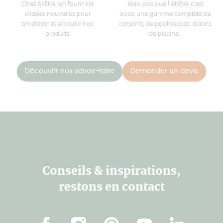
Chez AKENA, on fourmille
Mais pas que ! AKENA c'est
d'idées nouvelles pour
aussi une gamme complète de
améliorer et embellir nos
carports, de poolhouses, d'abris
produits
de piscine...
Découvrir nos savoir-faire
Demander un devis
Conseils & inspirations,
restons en contact