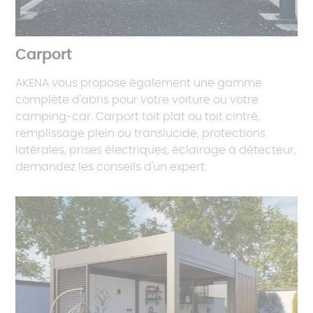
Carport
AKENA vous propose également une gamme
complète d'abris pour votre voiture ou votre
camping-car. Carport toit plat ou toit cintré,
remplissage plein ou translucide, protections
latérales, prises électriques, éclairage à détecteur,
demandez les conseils d'un expert.