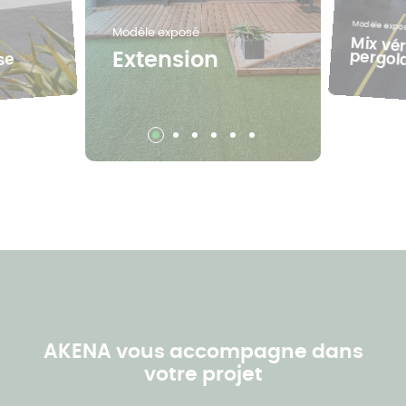
Modèle expo
Modèle exposé
Mix vé
pergol
Extension
se
AKENA vous accompagne dans
votre projet