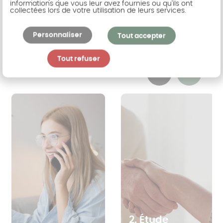
Les étapes de votre projet
informations que vous leur avez fournies ou qu'ils ont
collectées lors de votre utilisation de leurs services.
Retrouvez ici les étapes de votre futur projet avec
Personnaliser
Tout accepter
AKENA.
Tout refuser
Previous
Suivant
2. Étude