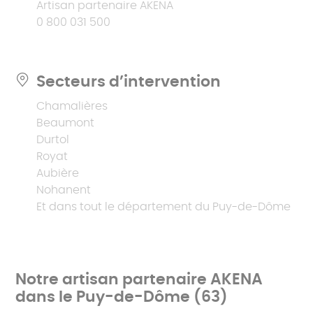
Artisan partenaire AKENA
0 800 031 500
Secteurs d’intervention
Chamalières
Beaumont
Durtol
Royat
Aubière
Nohanent
Et dans tout le département du Puy-de-Dôme
Notre artisan partenaire AKENA
dans le Puy-de-Dôme (63)