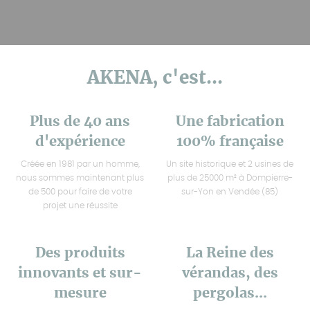
AKENA, c'est...
Plus de 40 ans
Une fabrication
d'expérience
100% française
Créée en 1981 par un homme,
Un site historique et 2 usines de
nous sommes maintenant plus
plus de 25000 m² à Dompierre-
de 500 pour faire de votre
sur-Yon en Vendée (85)
projet une réussite
Des produits
La Reine des
innovants et sur-
vérandas, des
mesure
pergolas...