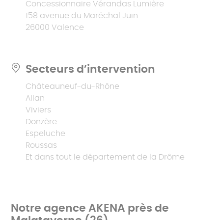
Concessionnaire Vérandas Lumière
158 avenue du Maréchal Juin
26000 Valence
Secteurs d’intervention
Châteauneuf-du-Rhône
Allan
Viviers
Donzère
Espeluche
Roussas
Et dans tout le département de la Drôme
Notre agence AKENA près de