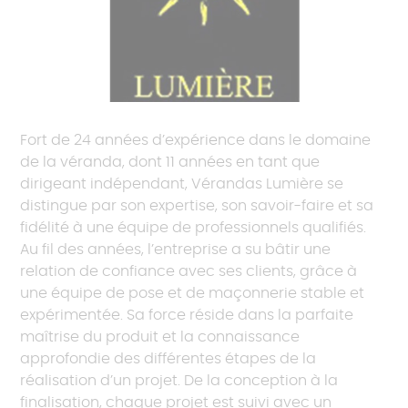
Fort de 24 années d’expérience dans le domaine
de la véranda, dont 11 années en tant que
dirigeant indépendant, Vérandas Lumière se
distingue par son expertise, son savoir-faire et sa
fidélité à une équipe de professionnels qualifiés.
Au fil des années, l’entreprise a su bâtir une
relation de confiance avec ses clients, grâce à
une équipe de pose et de maçonnerie stable et
expérimentée. Sa force réside dans la parfaite
maîtrise du produit et la connaissance
approfondie des différentes étapes de la
réalisation d’un projet. De la conception à la
finalisation, chaque projet est suivi avec un