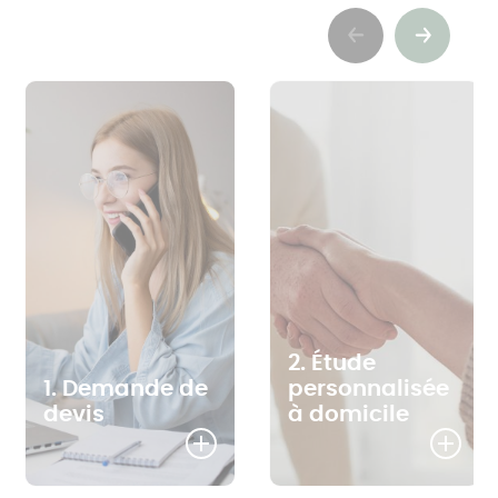
Previous
Suivant
2. Étude
1. Demande de
personnalisée
devis
à domicile