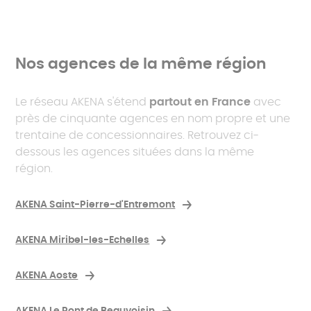
Nos agences de la même région
Le réseau AKENA s'étend
partout en France
avec
près de cinquante agences en nom propre et une
trentaine de concessionnaires. Retrouvez ci-
dessous les agences situées dans la même
région.
AKENA Saint-Pierre-d'Entremont
AKENA Miribel-les-Echelles
AKENA Aoste
AKENA Le Pont de Beauvoisin