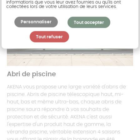
informations que vous leur avez fournies ou qu'ils ont
collectées lors de votre utilisation de leurs services.
Personnaliser
Tout accepter
Tout refuser
Abri de piscine
AKENA vous propose une large variété d'abris de
piscine. Abris de piscine télescopique haut, mi-
haut, bas et même ultra-bas, chaque abris de
piscine saura répondre à vos souhaits de
protection et de sécurité. AKENA c'est aussi
l'expertise d'un produit haut de gamme, la
véranda piscine, véritable extension 4 saisons
vous offrant le plaisir de la baignade en été