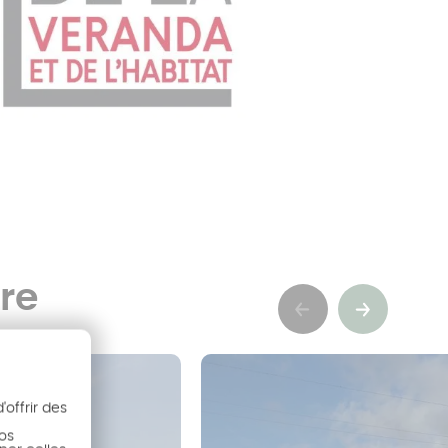
re
Précédent
Suivant
offrir des
nos