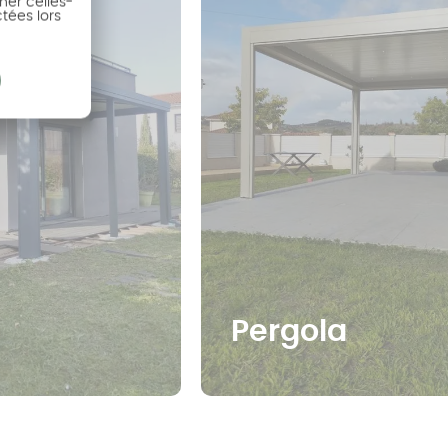
ner celles-
ctées lors
Pergola