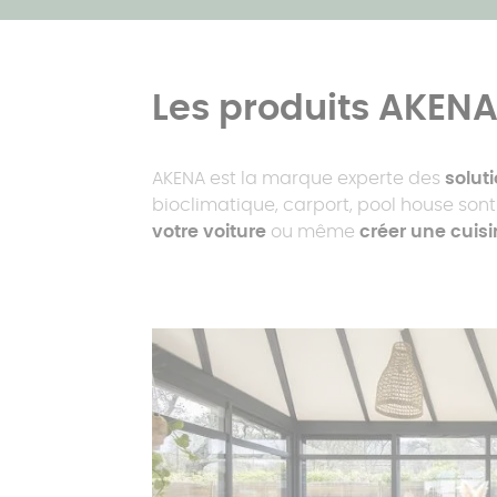
Les produits AKEN
AKENA est la marque experte des
solut
bioclimatique, carport, pool house son
votre voiture
ou même
créer une cuisi