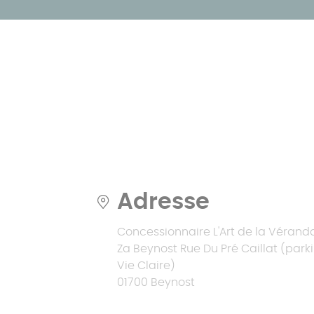
> 30 m²
Simulateur
Catalogues
polycarbonate
Véranda isolée
L'extension de maison toit
Pergola à toit
Catalogues
plat
Nos pergolas sur-
fixe
mesure
Pergola à toit
plat
Adresse
Concessionnaire L'Art de la Vérand
Za Beynost Rue Du Pré Caillat (park
Vie Claire)
01700 Beynost