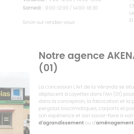
C
Samedi :
9:00-12:00 / 14:00-18:30
L
E
Sinon sur rendez-vous
Notre agence AKENA
(01)
La concession L'Art de la Véranda se situ
déplacent à Loyettes dans l'Ain (01) pour 
dans la conception, la fabrication et la
pergolas bioclimatiques, carports et po
son expérience et son savoir-faire à vot
d'agrandissement
ou d'
aménagement e