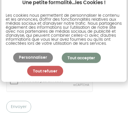
Une petite formalité...les Cookies !
Les cookies nous permettent de personnaliser le contenu
et les annonces, d'offrir des fonctionnalités relatives aux
médias sociaux et d'analyser notre trafic. Nous partageons
J'accepte que mes données soient
également des informations sur l'utilisation de notre site
avec nos partenaires de médias sociaux, de publicité et
collectées par Akena pour le traitement de
d'analyse, qui peuvent combiner celles-ci avec d'autres
ma demande.
informations que vous leur avez fournies ou qu'ils ont
collectées lors de votre utilisation de leurs services.
Conformément à la loi du 6 janvier 1978 relative à l'Informatique, aux
Fichiers et aux Libertés, et à l'article 43 de la loi du 30 septembre 1986
modifiée, ce site Web a fait l'objet d'une déclaration auprès de la
Commission Nationale Informatique et Libertés (CNIL). Vous disposez d'un
Personnaliser
droit d'accès, de modification, de rectification et de suppression des
Tout accepter
données qui vous concernent (art. 34 de la loi "Informatique et Libertés").
Pour l'exercer, adressez-vous à AKENA :
contact@akena.com
Tout refuser