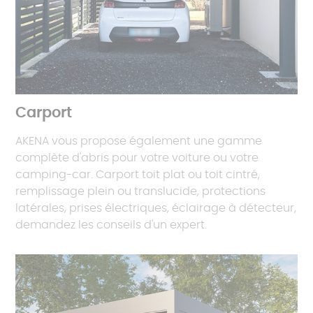
Carport
AKENA vous propose également une gamme
complète d'abris pour votre voiture ou votre
camping-car. Carport toit plat ou toit cintré,
remplissage plein ou translucide, protections
latérales, prises électriques, éclairage à détecteur,
demandez les conseils d'un expert.