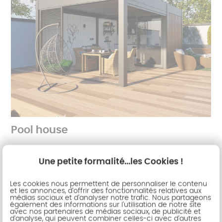
Pool house
Dernier né d'une gamme complète
Une petite formalité...les Cookies !
d'aménagement et de protection de la terrasse,
voici le pool house. Véritable structure en
Les cookies nous permettent de personnaliser le contenu
aluminium bâtie au fond du jardin ou contre la
et les annonces, d'offrir des fonctionnalités relatives aux
maison, c'est la solution pratique pour abriter la
médias sociaux et d'analyser notre trafic. Nous partageons
également des informations sur l'utilisation de notre site
cuisine d'été, le barbecue, le local piscine, la salle
avec nos partenaires de médias sociaux, de publicité et
d'analyse, qui peuvent combiner celles-ci avec d'autres
de détente. Mixant différents matériaux tels que