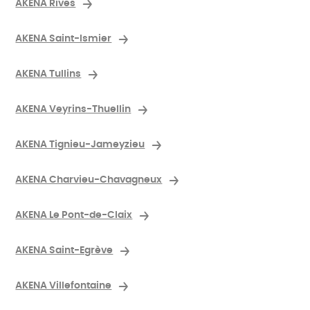
AKENA Rives
AKENA Saint-Ismier
AKENA Tullins
AKENA Veyrins-Thuellin
AKENA Tignieu-Jameyzieu
AKENA Charvieu-Chavagneux
AKENA Le Pont-de-Claix
AKENA Saint-Egrève
AKENA Villefontaine