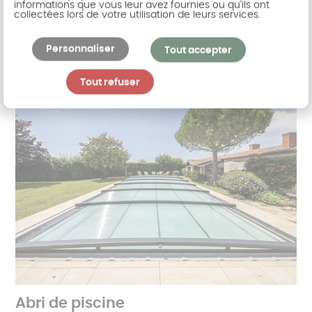
informations que vous leur avez fournies ou qu'ils ont
collectées lors de votre utilisation de leurs services.
l'aluminium ou le bois, vous apprécierez son
charme moderne et naturel.
Personnaliser
Tout accepter
Tout refuser
Abri de piscine