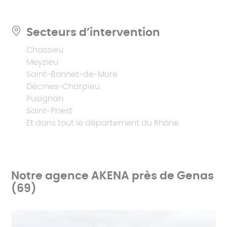
Secteurs d’intervention
Chassieu
Meyzieu
Saint-Bonnet-de-Mure
Décines-Charpieu
Pusignan
Saint-Priest
Et dans tout le département du Rhône
Notre agence AKENA près de Genas
(69)