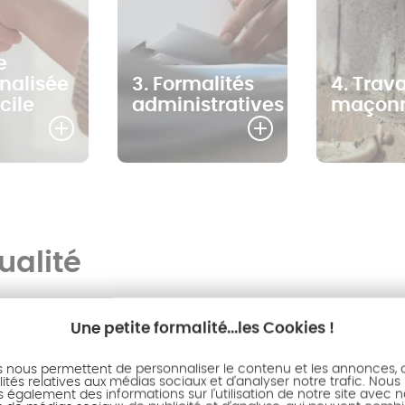
vieillissement.
e
nalisée
3. Formalités
4. Trav
cile
administratives
maçonn
alité
Une petite formalité...les Cookies !
s nous permettent de personnaliser le contenu et les annonces, d'
ités relatives aux médias sociaux et d'analyser notre trafic. Nous
également des informations sur l'utilisation de notre site avec 