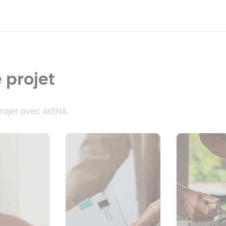
Produi
18 m²
240 cm
Carré
 projet
Garantie décennale 10 ans
Sur mesure
France
projet avec AKENA.
2 à 4 semaines avant la pose
Pose incluse en 1 à 3 jours, par nos poseurs ex
Oui (stores)
2
Oui (stores)
6
Oui
Oui - Laquage aluminium finition texturée Cla
conservée en plus que les teintes classiques.