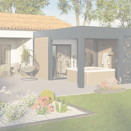
Prix pergola à
toit fixe
Carport trapèze
Carport sans
Prix pergola à
poteau
toit plat