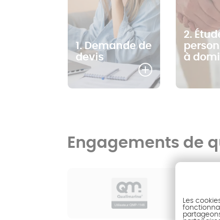
2. Étud
1. Demande de
person
devis
à domi
Engagements de qu
Les cookie
fonctionnal
partageons 