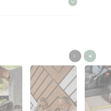
t
Previous
Suivant
perts
sse 2 – jusqu’à 60 % de brillance
 Résiste mieux aux UV, aux chocs et au