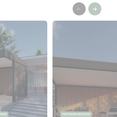
Précédent
Suivant
local
Pool house sans local