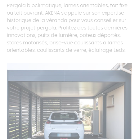
Pergola bioclimatique, lames orientables, toit fixe
ou toit ouvrant, AKENA s'appuie sur son expertise
historique de la véranda pour vous conseiller sur
votre projet pergola. Profitez des toutes dernières
innovations, puits de lumière, poteux déportés,
stores motorisés, brise-vue coulissants à lames
orientables, coulissants de verre, éclairage Leds.