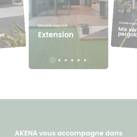
Modèle expo
Modèle exposé
Mix vé
pergol
Extension
se
AKENA vous accompagne dans