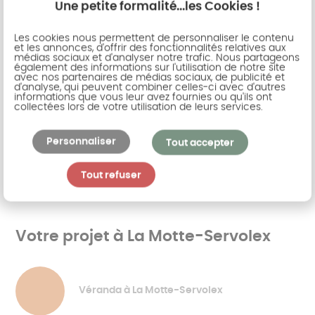
Une petite formalité...les Cookies !
haut, bas et même ultra-bas, chaque abris de
piscine saura répondre à vos souhaits de
Les cookies nous permettent de personnaliser le contenu
protection et de sécurité. AKENA c'est aussi
et les annonces, d'offrir des fonctionnalités relatives aux
médias sociaux et d'analyser notre trafic. Nous partageons
l'expertise d'un produit haut de gamme, la
également des informations sur l'utilisation de notre site
avec nos partenaires de médias sociaux, de publicité et
véranda piscine, véritable extension 4 saisons
d'analyse, qui peuvent combiner celles-ci avec d'autres
vous offrant le plaisir de la baignade en été
informations que vous leur avez fournies ou qu'ils ont
collectées lors de votre utilisation de leurs services.
comme en hiver.
Personnaliser
Tout accepter
Découvrir les catalogues
Tout refuser
Votre projet à La Motte-Servolex
Véranda à La Motte-Servolex