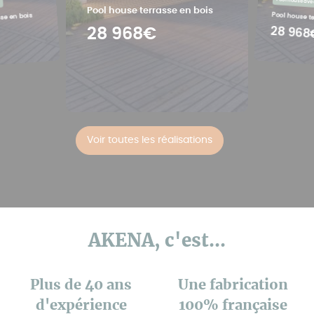
Pool house ave
Pool house terrasse en bois
Pool house t
sse en bois
28 968
28 968€
Voir toutes les réalisations
AKENA, c'est...
Plus de 40 ans
Une fabrication
d'expérience
100% française