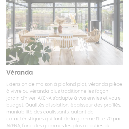
Véranda
Extension de maison à plafond plat, véranda pièce
à vivre ou véranda plus traditionnelles façon
jardin d'hiver, AKENA s'adapte à vos envies et votre
budget. Qualités d'isolation, épaisseur des profilés,
maniabilité des coulissants, autant de
caractéristiques qui font de la gamme Elite 70 par
AKENA, l'une des gammes les plus abouties du