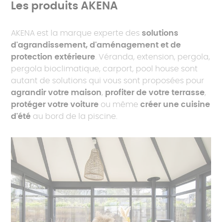
Les produits AKENA
AKENA est la marque experte des
solutions
d'agrandissement, d'aménagement et de
protection extérieure
. Véranda, extension, pergola,
pergola bioclimatique, carport, pool house sont
autant de solutions qui vous sont proposées pour
agrandir votre maison
,
profiter de votre terrasse
,
protéger votre voiture
ou même
créer une cuisine
d'été
au bord de la piscine.