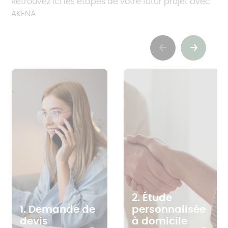
Retrouvez ici les étapes de votre futur projet avec
AKENA.
Previous
Suivant
2. Étude
1. Demande de
personnalisée
devis
à domicile