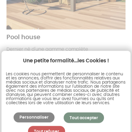
Pool house
Dernier né d'une gamme complète
d'aménagement et de protection de la terrasse,
Une petite formalité...les Cookies !
voici le pool house. Véritable structure en
aluminium bâtie au fond du jardin ou contre la
Les cookies nous permettent de personnaliser le contenu
maison, c'est la solution pratique pour abriter la
et les annonces, d'offrir des fonctionnalités relatives aux
médias sociaux et d'analyser notre trafic. Nous partageons
cuisine d'été, le barbecue, le local piscine, la salle
également des informations sur l'utilisation de notre site
avec nos partenaires de médias sociaux, de publicité et
de détente. Mixant différents matériaux tels que
d'analyse, qui peuvent combiner celles-ci avec d'autres
l'aluminium ou le bois, vous apprécierez son
informations que vous leur avez fournies ou qu'ils ont
collectées lors de votre utilisation de leurs services.
charme moderne et naturel.
Personnaliser
Tout accepter
Tout refuser