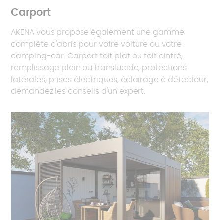
Carport
AKENA vous propose également une gamme
complète d'abris pour votre voiture ou votre
camping-car. Carport toit plat ou toit cintré,
remplissage plein ou translucide, protections
latérales, prises électriques, éclairage à détecteur,
demandez les conseils d'un expert.