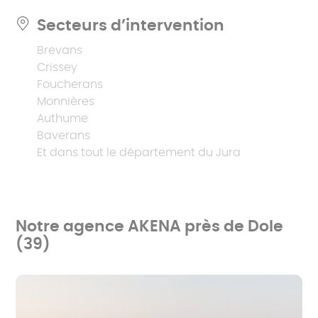
Secteurs d’intervention
Brevans
Crissey
Foucherans
Monnières
Authume
Baverans
Et dans tout le département du Jura
Notre agence AKENA près de Dole
(39)