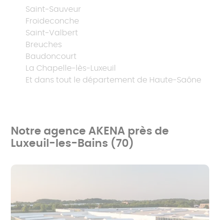
Saint-Sauveur
Froideconche
Saint-Valbert
Breuches
Baudoncourt
La Chapelle-lès-Luxeuil
Et dans tout le département de Haute-Saône
Notre agence AKENA près de
Luxeuil-les-Bains (70)