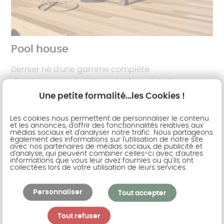
Pool house
Dernier né d'une gamme complète
d'aménagement et de protection de la terrasse,
voici le pool house. Véritable structure en
Une petite formalité...les Cookies !
aluminium bâtie au fond du jardin ou contre la
maison, c'est la solution pratique pour abriter la
Les cookies nous permettent de personnaliser le contenu
et les annonces, d'offrir des fonctionnalités relatives aux
cuisine d'été, le barbecue, le local piscine, la salle
médias sociaux et d'analyser notre trafic. Nous partageons
également des informations sur l'utilisation de notre site
de détente. Mixant différents matériaux tels que
avec nos partenaires de médias sociaux, de publicité et
l'aluminium ou le bois, vous apprécierez son
d'analyse, qui peuvent combiner celles-ci avec d'autres
informations que vous leur avez fournies ou qu'ils ont
charme moderne et naturel.
collectées lors de votre utilisation de leurs services.
Personnaliser
Tout accepter
Tout refuser