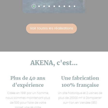
Voir toutes les réalisations
AKENA, c'est...
Plus de 40 ans
Une fabrication
d'expérience
100% française
Créée en 1981 par un homme,
Un site historique et 2 usines de
nous sommes maintenant plus
plus de 25000 m² à Dompierre-
de 500 pour faire de votre
sur-Yon en Vendée (85)
projet une réussite