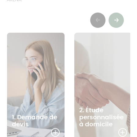
Previous
Suivant
2. Étude
1. Demande de
personnalisée
devis
à domicile