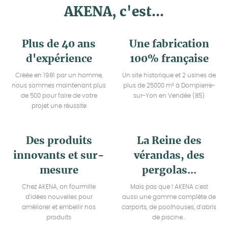
AKENA, c'est...
Plus de 40 ans
Une fabrication
d'expérience
100% française
Créée en 1981 par un homme,
Un site historique et 2 usines de
nous sommes maintenant plus
plus de 25000 m² à Dompierre-
de 500 pour faire de votre
sur-Yon en Vendée (85)
projet une réussite
Des produits
La Reine des
innovants et sur-
vérandas, des
mesure
pergolas...
Chez AKENA, on fourmille
Mais pas que ! AKENA c'est
d'idées nouvelles pour
aussi une gamme complète de
améliorer et embellir nos
carports, de poolhouses, d'abris
produits
de piscine...