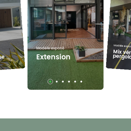
Modèle expo
Modèle exposé
Mix vé
pergol
Extension
se