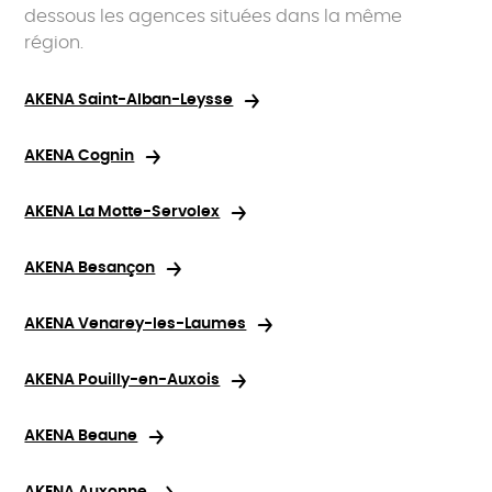
dessous les agences situées dans la même
région.
AKENA Saint-Alban-Leysse
AKENA Cognin
AKENA La Motte-Servolex
AKENA Besançon
AKENA Venarey-les-Laumes
AKENA Pouilly-en-Auxois
AKENA Beaune