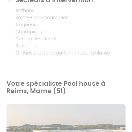
Secteurs d’intervention
Bétheny
Saint-Brice-Courcelles
Tinqueux
Champigny
Cernay-lès-Reims
Bezannes
Et dans tout le département de la Marne
Votre spécialiste Pool house à
Reims, Marne (51)