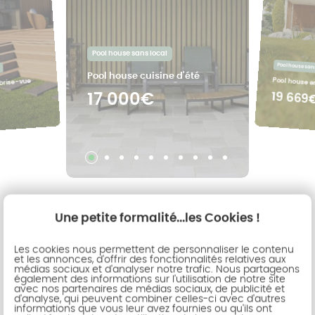
Pool house sans local
Pool house sans
Pool house cuisine d'été
Pool house e
 brise-vue
19 669
17 000€
Une petite formalité...les Cookies !
Les cookies nous permettent de personnaliser le contenu
Votre projet à Reims
et les annonces, d'offrir des fonctionnalités relatives aux
médias sociaux et d'analyser notre trafic. Nous partageons
également des informations sur l'utilisation de notre site
avec nos partenaires de médias sociaux, de publicité et
d'analyse, qui peuvent combiner celles-ci avec d'autres
informations que vous leur avez fournies ou qu'ils ont
Véranda à Reims