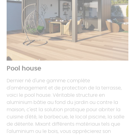
Pool house
Dernier né d'une gamme complète
d'aménagement et de protection de la terrasse,
voici le pool house. Véritable structure en
aluminium bâtie au fond du jardin ou contre la
maison, c'est la solution pratique pour abriter la
cuisine d'été, le barbecue, le local piscine, la salle
de détente. Mixant différents matériaux tels que
l'aluminium ou le bois, vous apprécierez son