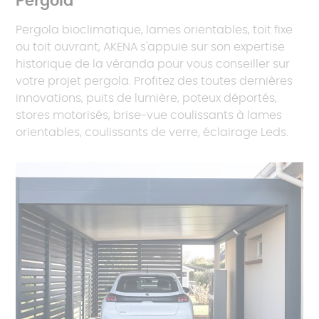
Pergola
Pergola bioclimatique, lames orientables, toit fixe
ou toit ouvrant, AKENA s'appuie sur son expertise
historique de la véranda pour vous conseiller sur
votre projet pergola. Profitez des toutes dernières
innovations, puits de lumière, poteux déportés,
stores motorisés, brise-vue coulissants à lames
orientables, coulissants de verre, éclairage Leds.