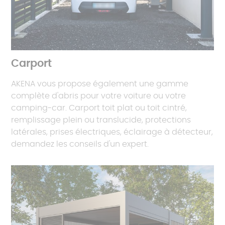
Carport
AKENA vous propose également une gamme
complète d'abris pour votre voiture ou votre
camping-car. Carport toit plat ou toit cintré,
remplissage plein ou translucide, protections
latérales, prises électriques, éclairage à détecteur,
demandez les conseils d'un expert.