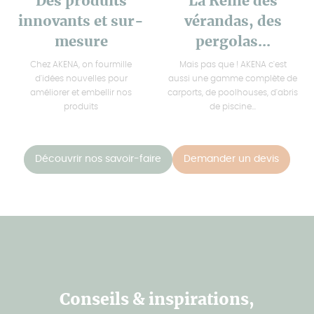
Des produits
La Reine des
innovants et sur-
vérandas, des
mesure
pergolas...
Chez AKENA, on fourmille
Mais pas que ! AKENA c'est
d'idées nouvelles pour
aussi une gamme complète de
améliorer et embellir nos
carports, de poolhouses, d'abris
produits
de piscine...
Découvrir nos savoir-faire
Demander un devis
Conseils & inspirations,