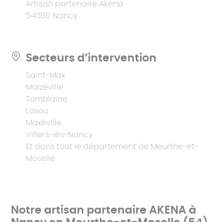
Artisan partenaire Akena
54000 Nancy
Secteurs d’intervention
Saint-Max
Malzéville
Tomblaine
Laxou
Maxéville
Villers-lès-Nancy
Et dans tout le département de Meurthe-et-
Moselle
Notre artisan partenaire AKENA à