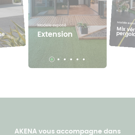
Modèle expo
Modèle exposé
Mix vé
pergol
Extension
se
AKENA vous accompagne dans