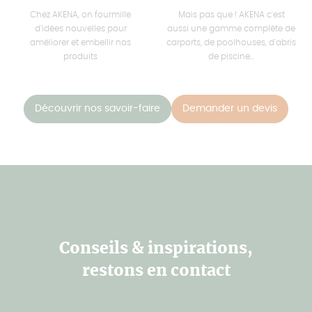
Chez AKENA, on fourmille
Mais pas que ! AKENA c'est
d'idées nouvelles pour
aussi une gamme complète de
améliorer et embellir nos
carports, de poolhouses, d'abris
produits
de piscine...
Découvrir nos savoir-faire
Demander un devis
Conseils & inspirations,
restons en contact