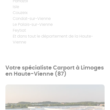
Panazol
Isle
Couzeix
Condat-sur-Vienne
Le Palais-sur-Vienne
Feytiat
Et dans tout le département de la Haute-
Vienne
Votre spécialiste Carport à Limoges
en Haute-Vienne (87)