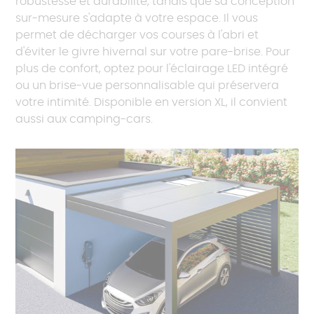
robustesse et durabilité, tandis que sa conception
sur-mesure s'adapte à votre espace. Il vous
permet de décharger vos courses à l'abri et
d'éviter le givre hivernal sur votre pare-brise. Pour
plus de confort, optez pour l'éclairage LED intégré
ou un brise-vue personnalisable qui préservera
votre intimité. Disponible en version XL, il convient
aussi aux camping-cars.