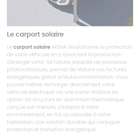
Le carport solaire
Le
carport solaire
AKENA révolutionne la protection
de votre véhicule en y associant la production
d'énergie verte. Sa toiture, équipée de panneaux
photovoltaïques, permet de réduire vos factures
énergétiques grâce à l'autoconsommation. Vous
pouvez même recharger directement votre
véhicule électrique via une borne Wallbox en
option. Sa structure en aluminium thermolaqué,
conçue sur-mesure, s'adapte à votre
environnement, en îlot ou adossée à votre
habitation. Une solution durable qui conjugue
protection et transition énergétique.