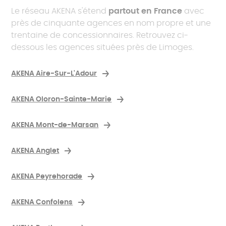
Le réseau AKENA s'étend
partout en France
avec
près de cinquante agences en nom propre et une
trentaine de concessionnaires. Retrouvez ci-
dessous les agences situées près de Limoges.
AKENA Aire-Sur-L'Adour
AKENA Oloron-Sainte-Marie
AKENA Mont-de-Marsan
AKENA Anglet
AKENA Peyrehorade
AKENA Confolens