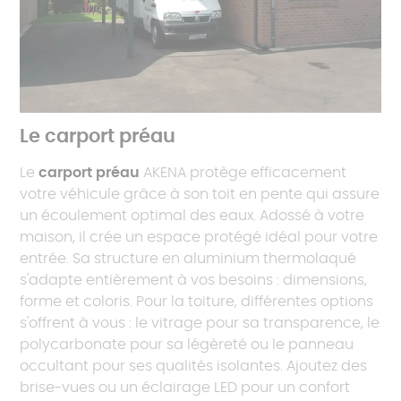
Le carport préau
Le
carport préau
AKENA protège efficacement
votre véhicule grâce à son toit en pente qui assure
un écoulement optimal des eaux. Adossé à votre
maison, il crée un espace protégé idéal pour votre
entrée. Sa structure en aluminium thermolaqué
s'adapte entièrement à vos besoins : dimensions,
forme et coloris. Pour la toiture, différentes options
s'offrent à vous : le vitrage pour sa transparence, le
polycarbonate pour sa légèreté ou le panneau
occultant pour ses qualités isolantes. Ajoutez des
brise-vues ou un éclairage LED pour un confort