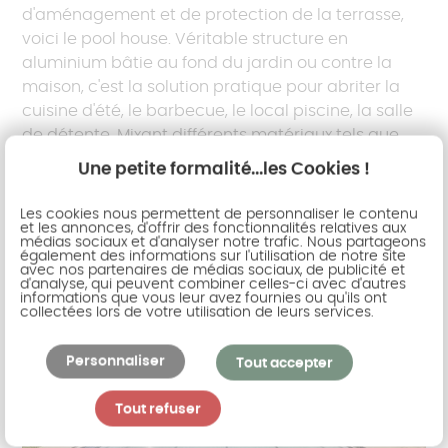
d'aménagement et de protection de la terrasse,
voici le pool house. Véritable structure en
aluminium bâtie au fond du jardin ou contre la
maison, c'est la solution pratique pour abriter la
cuisine d'été, le barbecue, le local piscine, la salle
de détente. Mixant différents matériaux tels que
l'aluminium ou le bois, vous apprécierez son
Une petite formalité...les Cookies !
charme moderne et naturel.
Les cookies nous permettent de personnaliser le contenu
et les annonces, d'offrir des fonctionnalités relatives aux
médias sociaux et d'analyser notre trafic. Nous partageons
également des informations sur l'utilisation de notre site
avec nos partenaires de médias sociaux, de publicité et
d'analyse, qui peuvent combiner celles-ci avec d'autres
informations que vous leur avez fournies ou qu'ils ont
collectées lors de votre utilisation de leurs services.
Personnaliser
Tout accepter
Tout refuser