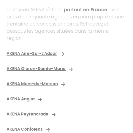
Le réseau AKENA s'étend
partout en France
avec
près de cinquante agences en nom propre et une
trentaine de concessionnaires. Retrouvez ci-
dessous les agences situées dans la même
région.
AKENA Aire-Sur-L'Adour
AKENA Oloron-Sainte-Marie
AKENA Mont-de-Marsan
AKENA Anglet
AKENA Peyrehorade
AKENA Confolens