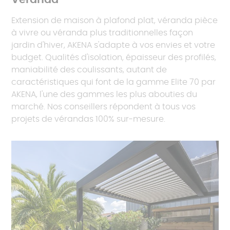
Extension de maison à plafond plat, véranda pièce
à vivre ou véranda plus traditionnelles façon
jardin d'hiver, AKENA s'adapte à vos envies et votre
budget. Qualités d'isolation, épaisseur des profilés,
maniabilité des coulissants, autant de
caractéristiques qui font de la gamme Elite 70 par
AKENA, l'une des gammes les plus abouties du
marché. Nos conseillers répondent à tous vos
projets de vérandas 100% sur-mesure.