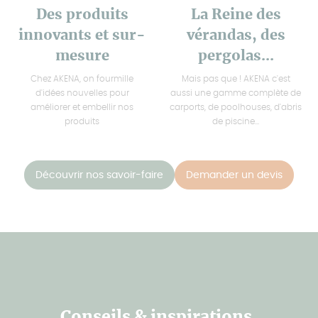
Des produits
La Reine des
innovants et sur-
vérandas, des
mesure
pergolas...
Chez AKENA, on fourmille
Mais pas que ! AKENA c'est
d'idées nouvelles pour
aussi une gamme complète de
améliorer et embellir nos
carports, de poolhouses, d'abris
produits
de piscine...
Découvrir nos savoir-faire
Demander un devis
Conseils & inspirations,