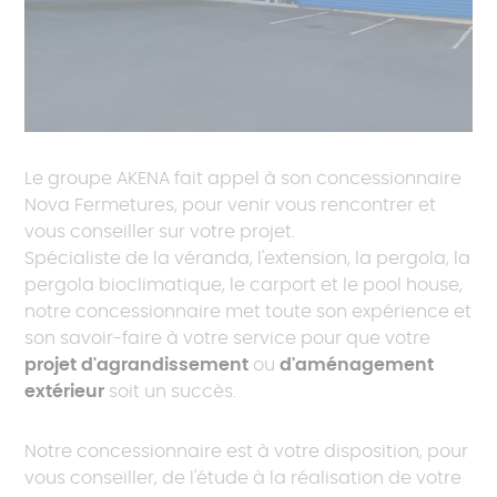
Le groupe AKENA fait appel à son concessionnaire
Nova Fermetures, pour venir vous rencontrer et
vous conseiller sur votre projet.
Spécialiste de la véranda, l'extension, la pergola, la
pergola bioclimatique, le carport et le pool house,
notre concessionnaire met toute son expérience et
son savoir-faire à votre service pour que votre
projet d'agrandissement
ou
d'aménagement
extérieur
soit un succès.
Notre concessionnaire est à votre disposition, pour
vous conseiller, de l'étude à la réalisation de votre