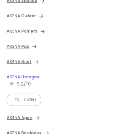
AKENA Saintes
AKENA Guéret
AKENA Poitiers
AKENA Pau
AKENA Niort
AKENA Limoges
9.2
/10
Note moyenne :
Y aller
AKENA Agen
AKENA Bordeaux