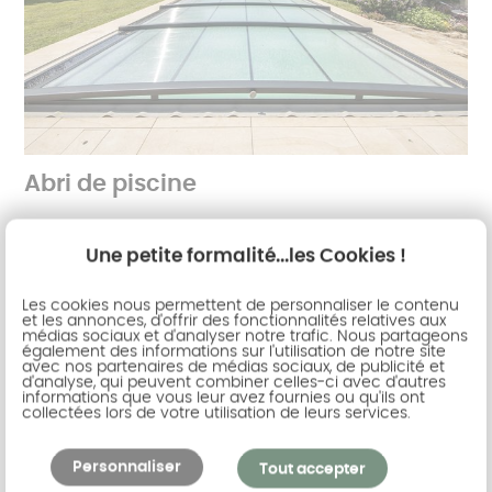
Abri de piscine
AKENA vous propose une large variété d'abris de
piscine. Abris de piscine télescopique haut, mi-
Une petite formalité...les Cookies !
haut, bas et même ultra-bas, chaque abris de
Les cookies nous permettent de personnaliser le contenu
piscine saura répondre à vos souhaits de
et les annonces, d'offrir des fonctionnalités relatives aux
protection et de sécurité. AKENA c'est aussi
médias sociaux et d'analyser notre trafic. Nous partageons
également des informations sur l'utilisation de notre site
l'expertise d'un produit haut de gamme, la
avec nos partenaires de médias sociaux, de publicité et
d'analyse, qui peuvent combiner celles-ci avec d'autres
véranda piscine, véritable extension 4 saisons
informations que vous leur avez fournies ou qu'ils ont
vous offrant le plaisir de la baignade en été
collectées lors de votre utilisation de leurs services.
comme en hiver.
Personnaliser
Tout accepter