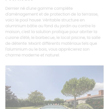
Dernier né d'une gamme complète
d'aménagement et de protection de la terrasse,
voici le pool house. Véritable structure en
aluminium bâtie au fond du jardin ou contre la
maison, c'est la solution pratique pour abriter la
cuisine d'été, le barbecue, le local piscine, la salle
de détente. Mixant différents matériaux tels que
l'aluminium ou le bois, vous apprécierez son
charme moderne et naturel.