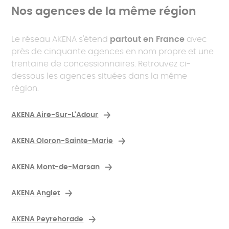
Nos agences de la même région
Le réseau AKENA s'étend
partout en France
avec
près de cinquante agences en nom propre et une
trentaine de concessionnaires. Retrouvez ci-
dessous les agences situées dans la même
région.
AKENA Aire-Sur-L'Adour
AKENA Oloron-Sainte-Marie
AKENA Mont-de-Marsan
AKENA Anglet
AKENA Peyrehorade