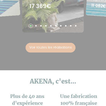
Pergola toit 
lon
11 082
17 369€
Voir toutes les réalisations
AKENA, c'est...
Plus de 40 ans
Une fabrication
d'expérience
100% française