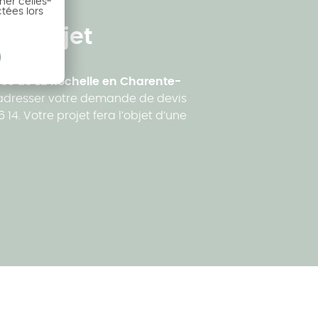
ner celles-
ctées lors
e projet
ès de La Rochelle en Charente-
s adresser votre demande de devis
4. Votre projet fera l’objet d’une