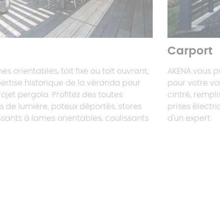
Carport
s orientables, toit fixe ou toit ouvrant,
AKENA vous 
ertise historique de la véranda pour
pour votre vo
rojet pergola. Profitez des toutes
cintré, rempli
ts de lumière, poteux déportés, stores
prises électr
ssants à lames orientables, coulissants
d'un expert.