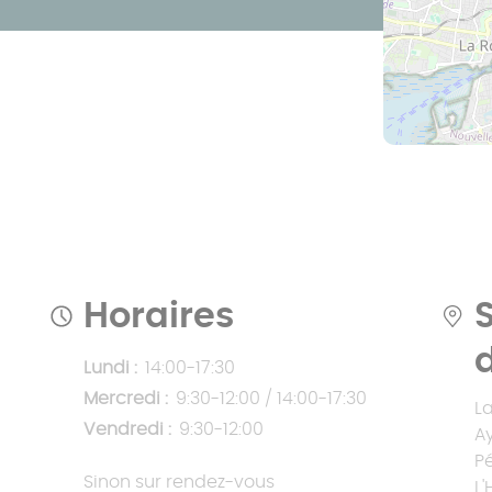
Prix pergola à
toit fixe
Prix pergola à
toit plat
Horaires
Lundi :
14:00-17:30
Mercredi :
9:30-12:00 / 14:00-17:30
L
Vendredi :
9:30-12:00
A
P
Sinon sur rendez-vous
L