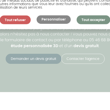
s de médias sociaux, de publicité et d'analyse, qui peuvent combi
utres informations que vous leur avez fournies ou qu'ils ont colle
ilisation de leurs services.
ous accompagne dans votr
Personnaliser
Tout refuser
Tout accepter
 une véranda, une pergola, un carport ou un pool house
pr
, alors n’hésitez pas à nous contacter ! Vous pouvez nou
e formulaire de contact ou par téléphone au 05 46 68 86 1
étude personnalisée 3D
et d’un
devis gratuit
.
Demander un devis gratuit
Contacter l'agence