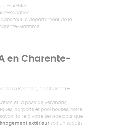
ieul-sur-Mer
aint-Rogatien
t dans tout le département de la
harente-Maritime
A en Charente-
ès de La Rochelle, en Charente-
cation et la pose de vérandas,
iques, carports et pool houses, notre
savoir-faire à votre service pour que
énagement extérieur
soit un succès.