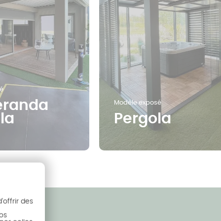
é
éranda
Modèle exposé
la
Pergola
offrir des
nos