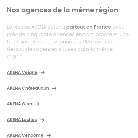
Nos agences de la même région
Le réseau AKENA s'étend
partout en France
avec
près de cinquante agences en nom propre et une
trentaine de concessionnaires. Retrouvez ci-
dessous les agences situées dans la même
région.
AKENA Veigné
AKENA Châteaudun
AKENA Gien
AKENA Loches
AKENA Vendôme