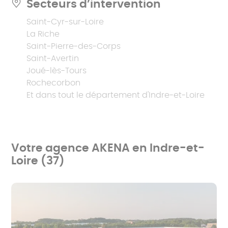
Secteurs d’intervention
Saint-Cyr-sur-Loire
La Riche
Saint-Pierre-des-Corps
Saint-Avertin
Joué-lès-Tours
Rochecorbon
Et dans tout le département d'Indre-et-Loire
Votre agence AKENA en Indre-et-
Loire (37)