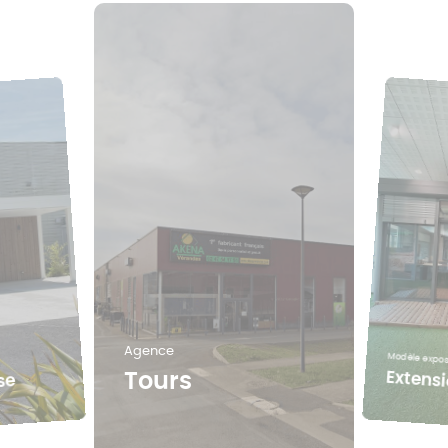
Agence
Modèle expo
Extens
Tours
se