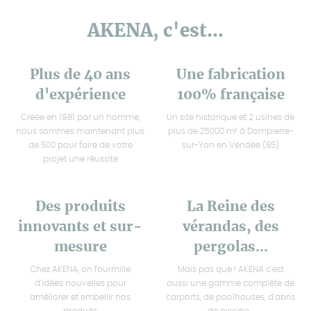
AKENA, c'est...
Plus de 40 ans
Une fabrication
d'expérience
100% française
Créée en 1981 par un homme,
Un site historique et 2 usines de
nous sommes maintenant plus
plus de 25000 m² à Dompierre-
de 500 pour faire de votre
sur-Yon en Vendée (85)
projet une réussite
Des produits
La Reine des
innovants et sur-
vérandas, des
mesure
pergolas...
Chez AKENA, on fourmille
Mais pas que ! AKENA c'est
d'idées nouvelles pour
aussi une gamme complète de
améliorer et embellir nos
carports, de poolhouses, d'abris
produits
de piscine...