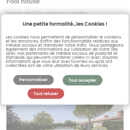
Pool house
Dernier né d'une gamme complète
d'aménagement et de protection de la terrasse,
Une petite formalité...les Cookies !
voici le pool house. Véritable structure en
aluminium bâtie au fond du jardin ou contre la
Les cookies nous permettent de personnaliser le contenu
maison, c'est la solution pratique pour abriter la
et les annonces, d'offrir des fonctionnalités relatives aux
médias sociaux et d'analyser notre trafic. Nous partageons
cuisine d'été, le barbecue, le local piscine, la salle
également des informations sur l'utilisation de notre site
avec nos partenaires de médias sociaux, de publicité et
de détente. Mixant différents matériaux tels que
d'analyse, qui peuvent combiner celles-ci avec d'autres
informations que vous leur avez fournies ou qu'ils ont
l'aluminium ou le bois, vous apprécierez son
collectées lors de votre utilisation de leurs services.
charme moderne et naturel.
Personnaliser
Tout accepter
Tout refuser