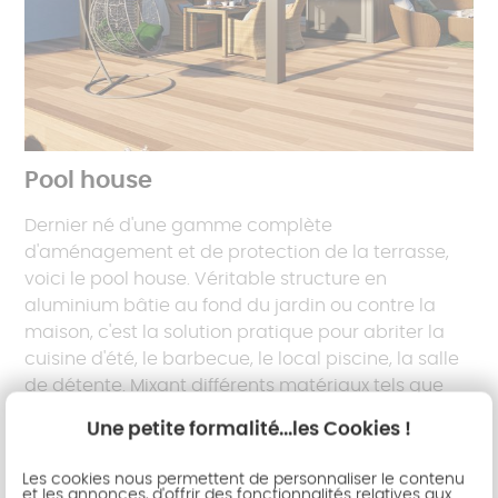
Pool house
Dernier né d'une gamme complète
d'aménagement et de protection de la terrasse,
voici le pool house. Véritable structure en
aluminium bâtie au fond du jardin ou contre la
maison, c'est la solution pratique pour abriter la
cuisine d'été, le barbecue, le local piscine, la salle
de détente. Mixant différents matériaux tels que
l'aluminium ou le bois, vous apprécierez son
Une petite formalité...les Cookies !
charme moderne et naturel.
Les cookies nous permettent de personnaliser le contenu
et les annonces, d'offrir des fonctionnalités relatives aux