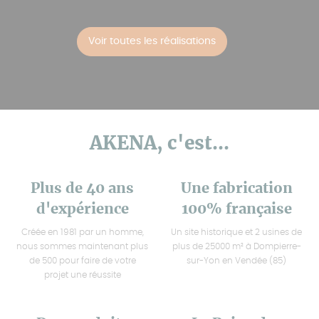
Voir toutes les réalisations
AKENA, c'est...
Plus de 40 ans
Une fabrication
d'expérience
100% française
Créée en 1981 par un homme,
Un site historique et 2 usines de
nous sommes maintenant plus
plus de 25000 m² à Dompierre-
de 500 pour faire de votre
sur-Yon en Vendée (85)
projet une réussite