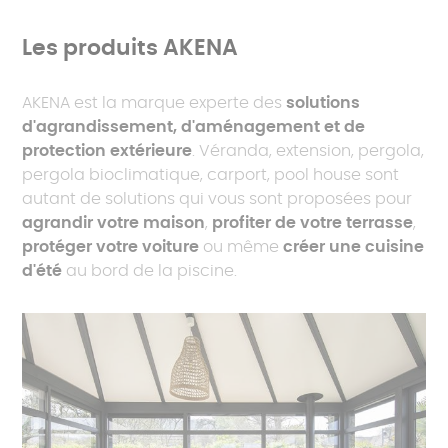
Les produits AKENA
AKENA est la marque experte des
solutions
d'agrandissement, d'aménagement et de
protection extérieure
. Véranda, extension, pergola,
pergola bioclimatique, carport, pool house sont
autant de solutions qui vous sont proposées pour
agrandir votre maison
,
profiter de votre terrasse
,
protéger votre voiture
ou même
créer une cuisine
d'été
au bord de la piscine.