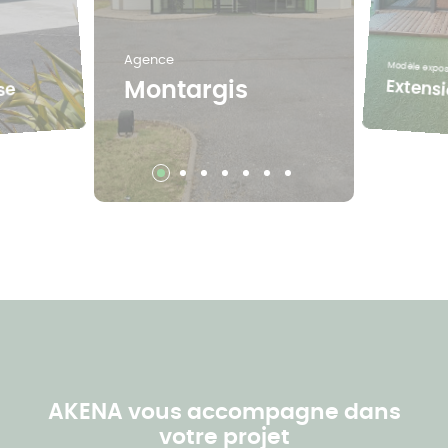
Agence
Modèle expo
Extens
Montargis
se
AKENA vous accompagne dans
votre projet