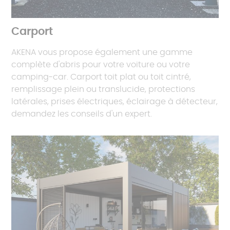
Carport
AKENA vous propose également une gamme
complète d'abris pour votre voiture ou votre
camping-car. Carport toit plat ou toit cintré,
remplissage plein ou translucide, protections
latérales, prises électriques, éclairage à détecteur,
demandez les conseils d'un expert.