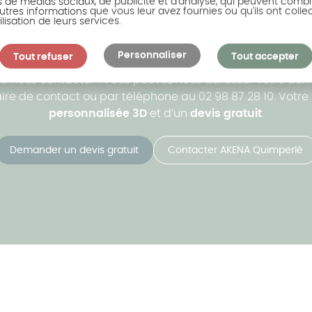
s de médias sociaux, de publicité et d'analyse, qui peuvent combi
utres informations que vous leur avez fournies ou qu'ils ont colle
ous accompagne dans votr
ilisation de leurs services.
Personnaliser
Tout refuser
Tout accepter
ire une véranda, une pergola, un carport, un pool house 
s à nous contacter ! Vous pouvez nous adresser votre de
re de contact ou par téléphone au 02 98 87 28 10. Votre p
personnalisée 3D
et d’un
devis gratuit
.
Demander un devis gratuit
Contacter AKENA Quimperlé
A