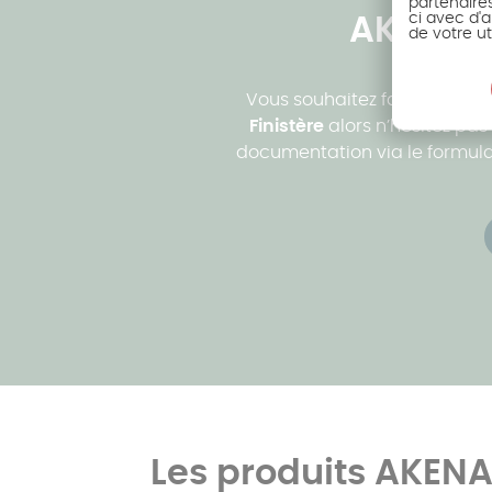
partenaire
ci avec d'a
AKENA v
de votre ut
Vous souhaitez faire constru
Finistère
alors n’hésitez pa
documentation via le formulai
Les produits AKEN