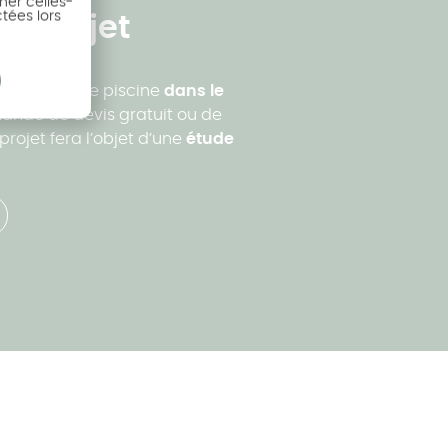
ner celles-
ctées lors
e projet
ou un abri de piscine
dans le
mande de devis gratuit ou de
rojet fera l’objet d’une
étude