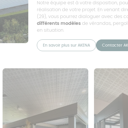
Notre équipe est à votre disposition, pour
réalisation de votre projet. En venant 
(29), vous pourrez dialoguer avec des c
différents modèles
de vérandas, pergola
en situation.
En savoir plus sur AKENA
Contacter A