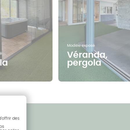
Modèle exposé
Véranda,
é
la
pergola
offrir des
nos