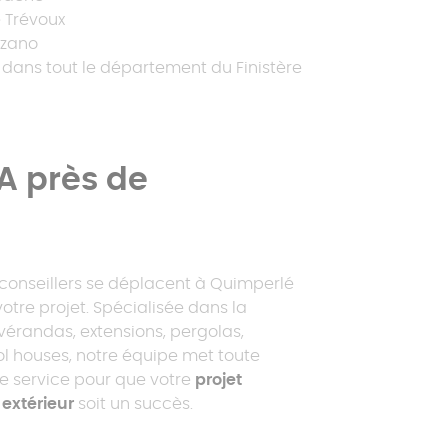
e Trévoux
rzano
t dans tout le département du Finistère
A près de
conseillers se déplacent à Quimperlé
 votre projet. Spécialisée dans la
 vérandas, extensions, pergolas,
ol houses, notre équipe met toute
re service pour que votre
projet
xtérieur
soit un succès.