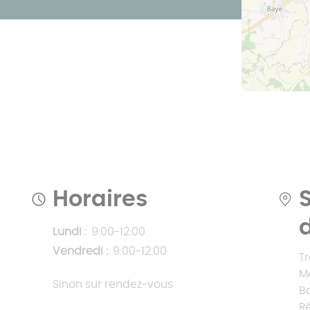
Prix pergola à
toit fixe
Prix pergola à
toit plat
Horaires
Lundi :
9:00-12:00
Vendredi :
9:00-12:00
T
M
Sinon sur rendez-vous
B
R