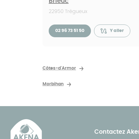
Brieuc
22950 Trégueux
02 96 73 51 50
Y aller
Côtes-d'Armor
Morbihan
Contactez Ak