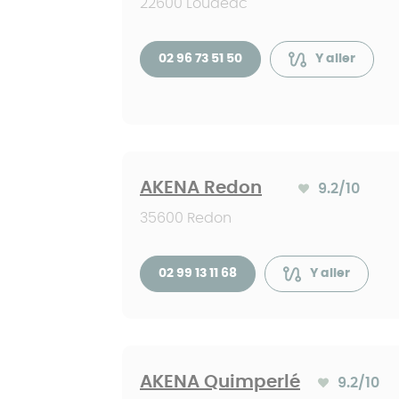
22600 Loudéac
02 96 73 51 50
Y aller
AKENA Redon
9.2
/10
Note moyenne :
35600 Redon
02 99 13 11 68
Y aller
AKENA Quimperlé
9.2
/10
Note moyenne 