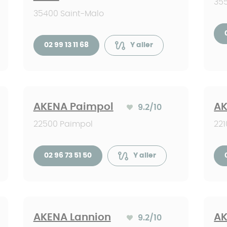
355
35400 Saint-Malo
02 99 13 11 68
Y aller
AKENA Paimpol
AK
9.2
/10
Note moyenne :
22500 Paimpol
221
02 96 73 51 50
Y aller
AKENA Lannion
AK
9.2
/10
:
Note moyenne :