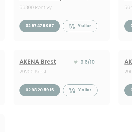
Note moyenne :
56300 Pontivy
564
02 97 47 98 97
Y aller
AKENA Brest
AK
9.6
/10
Note moyenne :
29200 Brest
29
02 98 20 89 16
Y aller
 :