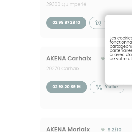
29300 Quimperlé
02 98 87 28 10
Y aller
Les cookie
fonctionnal
partageons 
partenaire
ci avec d'a
AKENA Carhaix
9.2
de votre ut
/10
Note moyenne :
29270 Carhaix
02 98 20 89 16
Y aller
AKENA Morlaix
9.2
/10