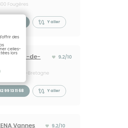
300 Fougères
02 99 13 11 68
Y aller
offrir des
nos
ner celles-
ctées lors
ENA Bain-de-
9.2
/10
Note moyenne :
etagne
470 Bain-de-Bretagne
02 99 13 11 68
Y aller
ENA Vannes
9.2
/10