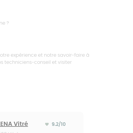
ne ?
Demander un devis
Demander un devis
Demander un devis
Configurer votre projet
tre expérience et notre savoir-faire à
 techniciens-conseil et visiter
ENA Vitré
9.2
/10
Note moyenne :