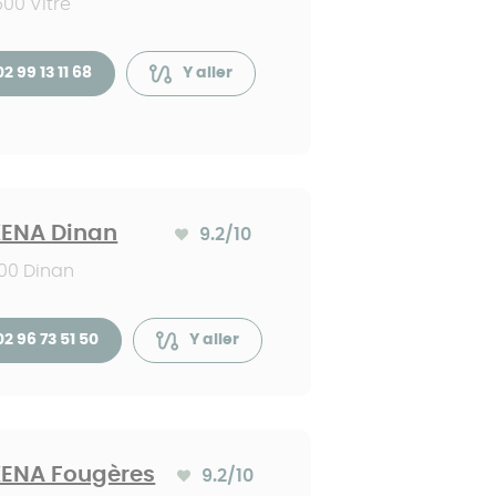
00 Vitré
02 99 13 11 68
Y aller
ENA Dinan
9.2
/10
Note moyenne :
00 Dinan
02 96 73 51 50
Y aller
ENA Fougères
9.2
/10
Note moyenne :