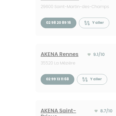
Note moyenne :
29600 Saint-Martin-des-Champs
02 98 20 89 16
Y aller
AKENA Rennes
9.1
/10
Note moyenne :
35520 La Mézière
02 99 13 11 68
Y aller
AKENA Saint-
8.7
/10
Note moyenne