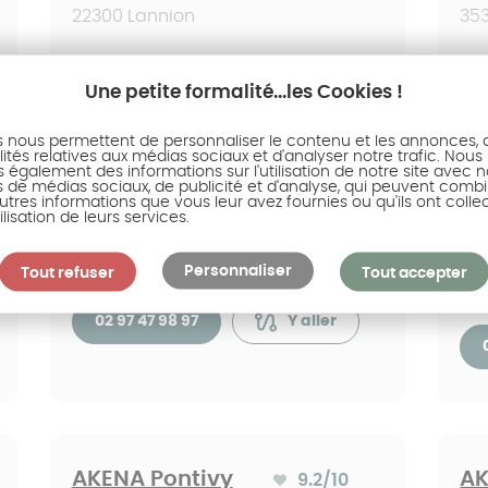
22300 Lannion
35
02 96 73 51 50
Y aller
Une petite formalité...les Cookies !
s nous permettent de personnaliser le contenu et les annonces, d'
ités relatives aux médias sociaux et d'analyser notre trafic. Nous
également des informations sur l'utilisation de notre site avec 
s de médias sociaux, de publicité et d'analyse, qui peuvent combi
utres informations que vous leur avez fournies ou qu'ils ont colle
AKENA Lorient
AK
ilisation de leurs services.
9.2
/10
Note moyenne :
Br
56100 Lorient
Personnaliser
Tout refuser
Tout accepter
35
02 97 47 98 97
Y aller
AKENA Pontivy
AK
9.2
/10