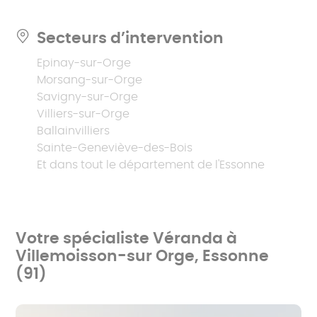
Secteurs d’intervention
Epinay-sur-Orge
Morsang-sur-Orge
Savigny-sur-Orge
Villiers-sur-Orge
Ballainvilliers
Sainte-Geneviève-des-Bois
Et dans tout le département de l'Essonne
Votre spécialiste Véranda à
Villemoisson-sur Orge, Essonne
(91)