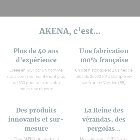
AKENA, c'est...
Plus de 40 ans
Une fabrication
d'expérience
100% française
Créée en 1981 par un homme,
Un site historique et 2 usines de
nous sommes maintenant plus
plus de 25000 m² à Dompierre-
de 500 pour faire de votre
sur-Yon en Vendée (85)
projet une réussite
Des produits
La Reine des
innovants et sur-
vérandas, des
mesure
pergolas...
Chez AKENA, on fourmille
Mais pas que ! AKENA c'est