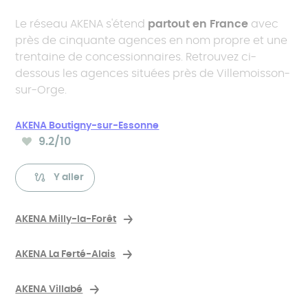
Le réseau AKENA s'étend
partout en France
avec
près de cinquante agences en nom propre et une
trentaine de concessionnaires. Retrouvez ci-
dessous les agences situées près de Villemoisson-
sur-Orge.
AKENA Boutigny-sur-Essonne
9.2
/10
Note moyenne :
Y aller
AKENA Milly-la-Forêt
AKENA La Ferté-Alais
AKENA Villabé