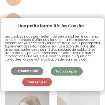
Pool house à Villemoisson-sur-Orge
Une petite formalité...les Cookies !
Les cookies nous permettent de personnaliser le contenu
et les annonces, d'offrir des fonctionnalités relatives aux
médias sociaux et d'analyser notre trafic. Nous partageons
Les étapes de votre projet
également des informations sur l'utilisation de notre site
avec nos partenaires de médias sociaux, de publicité et
d'analyse, qui peuvent combiner celles-ci avec d'autres
informations que vous leur avez fournies ou qu'ils ont
Retrouvez ici les étapes de votre futur projet avec
collectées lors de votre utilisation de leurs services.
AKENA.
Personnaliser
Tout accepter
Previous
Suivant
Tout refuser