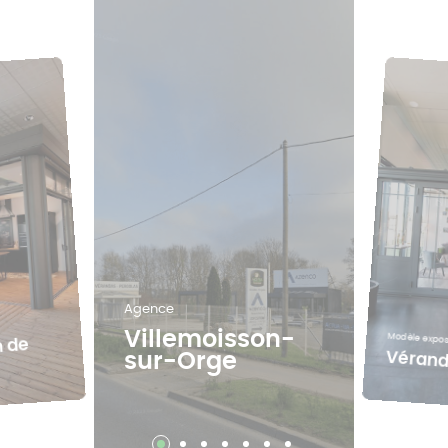
Agence
Villemoisson-
Modèle expo
n de
Vérand
sur-Orge