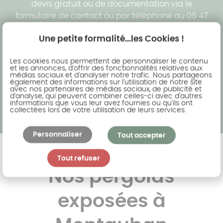
devis gratuit ou de documentation via le
formulaire de contact ou par téléphone au 06 47
05 77 21. Votre projet fera l’objet d’une
étude
Une petite formalité...les Cookies !
personnalisée 3D
et d’un
devis gratuit
.
Les cookies nous permettent de personnaliser le contenu
Demander un devis gratuit
Contacter l'agence
et les annonces, d'offrir des fonctionnalités relatives aux
médias sociaux et d'analyser notre trafic. Nous partageons
également des informations sur l'utilisation de notre site
avec nos partenaires de médias sociaux, de publicité et
d'analyse, qui peuvent combiner celles-ci avec d'autres
informations que vous leur avez fournies ou qu'ils ont
collectées lors de votre utilisation de leurs services.
Personnaliser
Tout accepter
Tout refuser
Nos pergolas
exposées à