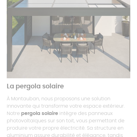
La pergola solaire
À Montauban, nous proposons une solution
innovante qui transforme votre espace extérieur.
Notre
pergola solaire
intègre des panneaux
photovoltaïques sur son toit, vous permettant de
produire votre propre électricité. Sa structure en
aluminium assure durabilité et élégance, tandis