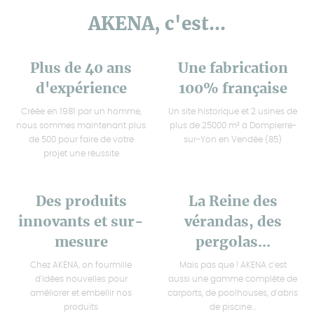
AKENA, c'est...
Plus de 40 ans
Une fabrication
d'expérience
100% française
Créée en 1981 par un homme,
Un site historique et 2 usines de
nous sommes maintenant plus
plus de 25000 m² à Dompierre-
de 500 pour faire de votre
sur-Yon en Vendée (85)
projet une réussite
Des produits
La Reine des
innovants et sur-
vérandas, des
mesure
pergolas...
Chez AKENA, on fourmille
Mais pas que ! AKENA c'est
d'idées nouvelles pour
aussi une gamme complète de
améliorer et embellir nos
carports, de poolhouses, d'abris
produits
de piscine...