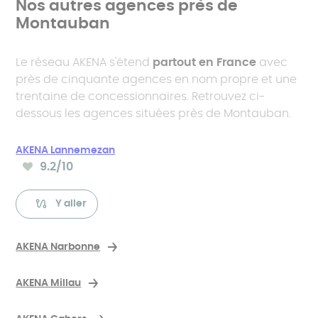
Nos autres agences près de
Montauban
Le réseau AKENA s'étend
partout en France
avec
près de cinquante agences en nom propre et une
trentaine de concessionnaires. Retrouvez ci-
dessous les agences situées près de Montauban.
AKENA Lannemezan
9.2
/10
Note moyenne :
Y aller
AKENA Narbonne
AKENA Millau