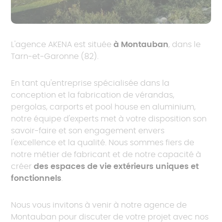
L'agence AKENA est située
à Montauban
, dans le
Tarn-et-Garonne (82).
En tant qu'entreprise spécialisée dans la
conception et la fabrication de vérandas,
pergolas, carports et pool house en aluminium,
notre équipe d'experts met à votre disposition son
savoir-faire et son engagement envers
l'excellence et la qualité. Nous sommes fiers de
notre métier de fabricant et de notre capacité à
créer
des espaces de vie extérieurs uniques et
fonctionnels
.
Nous vous invitons à venir à notre agence de
Montauban pour discuter de votre projet avec nos