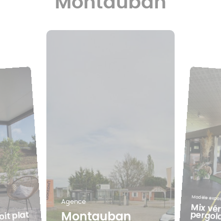
Montauban
Modèle expo
Agence
Mix vé
pergol
oit plat
Montauban