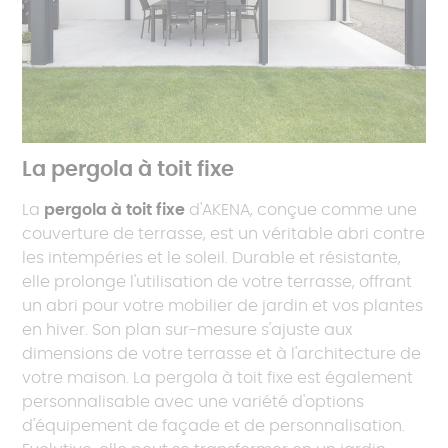
La pergola à toit fixe
La
pergola à toit fixe
d'AKENA, conçue comme une
couverture de terrasse, est un véritable abri contre
les intempéries et le soleil. Durable et résistante,
elle prolonge l'utilisation de votre terrasse, offrant
un abri pour votre mobilier de jardin et vos plantes
en hiver. Son plan sur-mesure s'ajuste aux
dimensions de votre terrasse et à l'architecture de
votre maison. La pergola à toit fixe est également
personnalisable avec une variété d'options
d'équipement de façade et de personnalisation.