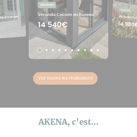
Véranda
Véranda
Véranda Cocoon en bureau
lle à manger
Véranda Dune
14 980
14 540€
Voir toutes les réalisations
AKENA, c'est...