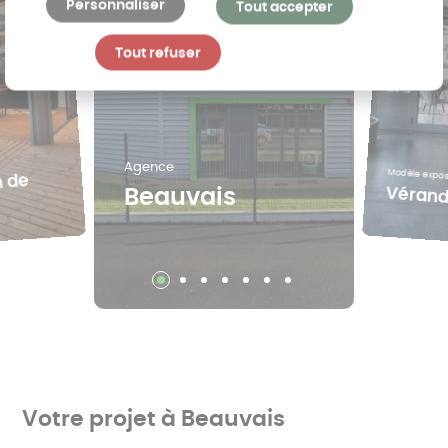
Personnaliser
Tout accepter
Tout refuser
Agence
Modèle expo
n de
Vérand
Beauvais
Votre projet à Beauvais