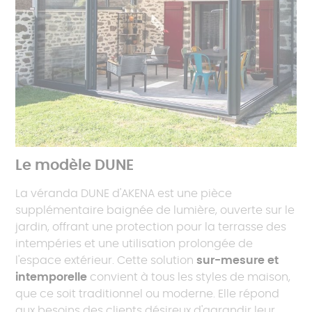
Le modèle DUNE
La véranda DUNE d'AKENA est une pièce
supplémentaire baignée de lumière, ouverte sur le
jardin, offrant une protection pour la terrasse des
intempéries et une utilisation prolongée de
l'espace extérieur. Cette solution
sur-mesure et
intemporelle
convient à tous les styles de maison,
que ce soit traditionnel ou moderne. Elle répond
aux besoins des clients désireux d'agrandir leur