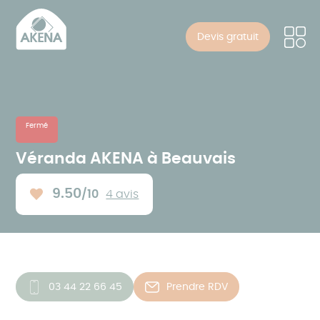
Panneau de gestion des cookies
Aller
au
Devis gratuit
contenu
principal
Fermé
Véranda AKENA à Beauvais
9.50
/10
4 avis
Note moyenne :
03 44 22 66 45
Prendre RDV