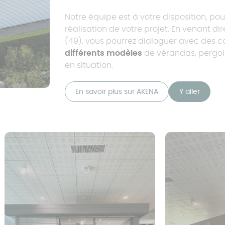
Notre équipe est à votre disposition, pour
réalisation de votre projet. En venant 
(49), vous pourrez dialoguer avec des c
différents modèles
de vérandas, pergola
en situation.
En savoir plus sur AKENA
Y aller