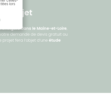
ner celles-
ctées lors
e projet
 d'Angers dans le Maine-et-Loire
,
r votre demande de devis gratuit ou
projet fera l’objet d’une
étude