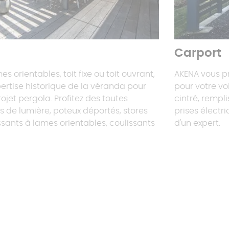
Carport
s orientables, toit fixe ou toit ouvrant,
AKENA vous 
ertise historique de la véranda pour
pour votre vo
rojet pergola. Profitez des toutes
cintré, rempli
ts de lumière, poteux déportés, stores
prises électr
ssants à lames orientables, coulissants
d'un expert.