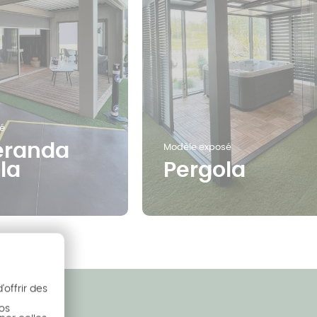
é
éranda
Modèle exposé
la
Pergola
offrir des
nos