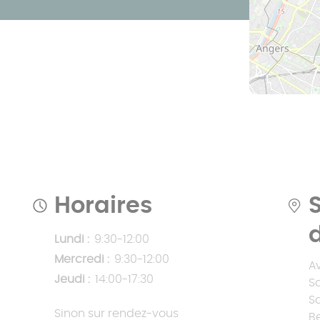
Prix pergola à
toit fixe
Prix pergola à
toit plat
Horaires
Lundi :
9:30-12:00
Mercredi :
9:30-12:00
Av
Jeudi :
14:00-17:30
S
S
Sinon sur rendez-vous
B