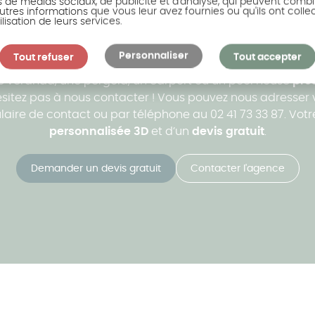
s de médias sociaux, de publicité et d'analyse, qui peuvent combi
utres informations que vous leur avez fournies ou qu'ils ont colle
ilisation de leurs services.
ous accompagne dans votr
Personnaliser
Tout refuser
Tout accepter
ne véranda, une pergola, un carport ou un pool house
près
’hésitez pas à nous contacter ! Vous pouvez nous adresse
ire de contact ou par téléphone au 02 41 73 33 87. Votre 
personnalisée 3D
et d’un
devis gratuit
.
Demander un devis gratuit
Contacter l'agence