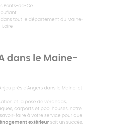
es Ponts-de-Cé
couflant
t dans tout le département du Maine-
-Loire
A dans le Maine-
Anjou près d'Angers dans le Maine-et-
cation et la pose de vérandas,
iques, carports et pool houses, notre
savoir-faire à votre service pour que
énagement extérieur
soit un succès.