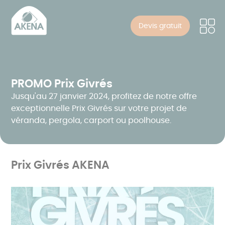
Panneau de gestion des cookies
Aller
au
Devis gratuit
contenu
principal
PROMO Prix Givrés
Jusqu'au 27 janvier 2024, profitez de notre offre
exceptionnelle Prix Givrés sur votre projet de
véranda, pergola, carport ou poolhouse.
Prix Givrés AKENA