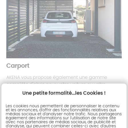
Carport
AKENA vous propose également une gamme
complète d'abris pour votre voiture ou votre
camping-car. Carport toit plat ou toit cintré,
Une petite formalité...les Cookies !
remplissage plein ou translucide, protections
latérales, prises électriques, éclairage à détecteur,
Les cookies nous permettent de personnaliser le contenu
et les annonces, d'offrir des fonctionnalités relatives aux
demandez les conseils d'un expert.
médias sociaux et d'analyser notre trafic. Nous partageons
également des informations sur l'utilisation de notre site
avec nos partenaires de médias sociaux, de publicité et
d'analyse, qui peuvent combiner celles-ci avec d'autres