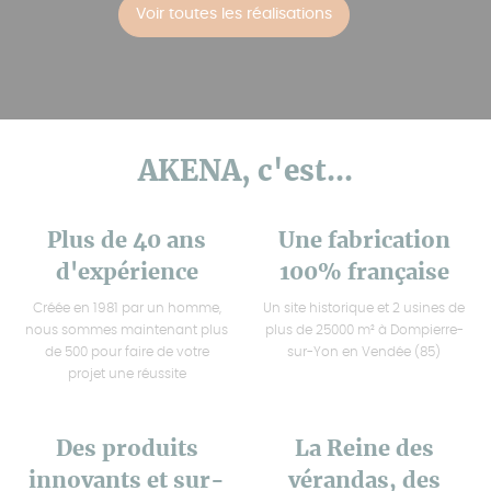
Voir toutes les réalisations
AKENA, c'est...
Plus de 40 ans
Une fabrication
d'expérience
100% française
Créée en 1981 par un homme,
Un site historique et 2 usines de
nous sommes maintenant plus
plus de 25000 m² à Dompierre-
de 500 pour faire de votre
sur-Yon en Vendée (85)
projet une réussite
Des produits
La Reine des
innovants et sur-
vérandas, des