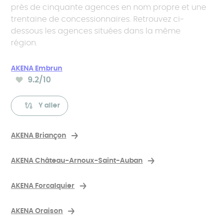
près de cinquante agences en nom propre et une
trentaine de concessionnaires. Retrouvez ci-
dessous les agences situées dans la même
région.
AKENA Embrun
9.2
/10
Note moyenne :
Y aller
AKENA Briançon
AKENA Château-Arnoux-Saint-Auban
AKENA Forcalquier
AKENA Oraison