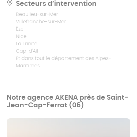
Secteurs d’intervention
Beaulieu-sur-Mer
Villefranche-sur-Mer
Èze
Nice
La Trinité
Cap-d'Ail
Et dans tout le département des Alpes-
Maritimes
Notre agence AKENA près de Saint-
Jean-Cap-Ferrat (06)