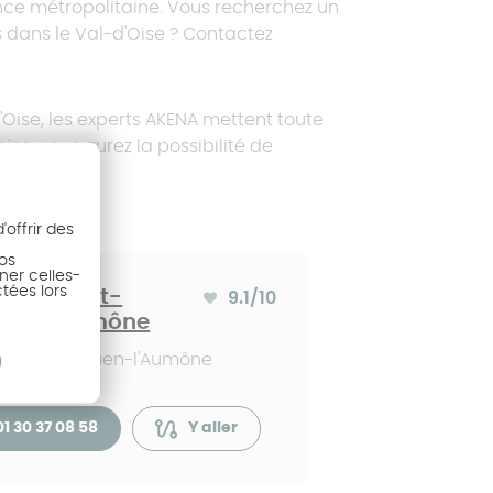
ce métropolitaine. Vous recherchez un
s dans le Val-d'Oise ? Contactez
Demander un devis
Demander un devis
Oise, les experts AKENA mettent toute
Demander un devis
ins, vous aurez la possibilité de
Configurer votre projet
offrir des
nos
ner celles-
ctées lors
ENA Saint-
9.1
/10
Note moyenne :
en-l'Aumône
310 Saint-Ouen-l'Aumône
01 30 37 08 58
Y aller