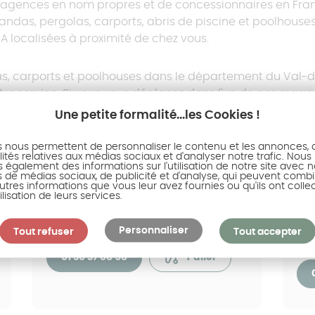
Prix pergola à
'agences en nom propres et de concessionnaires en Fran
toit fixe
andas, pergolas, carports, abris de piscine et poolhouse
 localisées à proximité de chez vous.
s, carports et poolhouses dans le département du Val-d'
Prix pergola à
otre service. Si vous vous déplacez dans l'un de nos magas
toit plat
era visiter les modèles en exposition.
Une petite formalité...les Cookies !
s nous permettent de personnaliser le contenu et les annonces, d'
ités relatives aux médias sociaux et d'analyser notre trafic. Nous
également des informations sur l'utilisation de notre site avec 
s de médias sociaux, de publicité et d'analyse, qui peuvent combi
utres informations que vous leur avez fournies ou qu'ils ont colle
AKENA Taverny
AK
9.1
/10
ilisation de leurs services.
 :
Note moyenne :
Ou
95150 Taverny
95
Personnaliser
Tout refuser
Tout accepter
01 30 37 08 58
Y aller