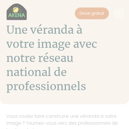
Panneau de gestion des cookies
Aller
au
Devis gratuit
contenu
principal
Une véranda à
votre image avec
notre réseau
national de
professionnels
Vous voulez faire construire une véranda à votre
image ? Tournez-vous vers des professionnels de