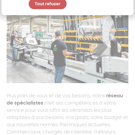
Tout refuser
Plus près de vous et de vos besoins, notre
réseau
de spécialistes
met ses compétences à votre
service pour vous offrir les vérandas les plus
adaptées à vos besoins, vos goûts, votre budget et
aux nouvelles normes thermiques actuelles.
Commerciaux, chargés de clientèle, métreurs,