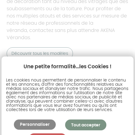
de décoration tant au niveau des vitrages que des
soubassements ou de la toiture. Pour profiter de
nos multiples atouts et des services sur mesure de
notre réseau de professionnels de la
véranda, contactez sans plus attendre AKENA
Vérandas.
Découvrir tous les modèles
Contacter AKENA Vérandas
Une petite formalité...les Cookies !
Les cookies nous permettent de personnaliser le contenu
et les annonces, d'offrir des fonctionnalités relatives aux
médias sociaux et d'analyser notre trafic. Nous partageons
Demandez vite un devis gratuit à
également des informations sur l'utilisation de notre site
avec nos partenaires de médias sociaux, de publicité et
une des agences AKENA Vérandas
d'analyse, qui peuvent combiner celles-ci avec d'autres
informations que vous leur avez fournies ou qu'ils ont
de notre réseau
collectées lors de votre utilisation de leurs services.
Personnaliser
Tout accepter