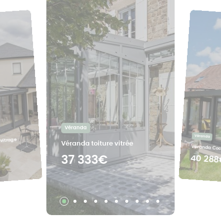
Véranda
Véranda
vitrage
Véranda toiture vitrée
Véranda Coc
40 288
37 333€