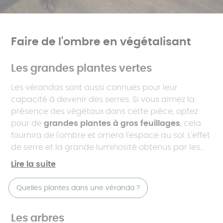
Faire de l'ombre en végétalisant
Les grandes plantes vertes
Les vérandas sont aussi connues pour leur
capacité à devenir des serres. Si vous aimez la
présence des végétaux dans cette pièce, optez
pour de
grandes plantes à gros feuillages
, cela
fournira de l'ombre et ornera l'espace au sol. L'effet
de serre et la grande luminosité obtenus par les
baies vitrées favorisant leur culture, vous pouvez
Lire la suite
même adopter des
plantes exotiques
.
Quelles plantes dans une véranda ?
Les arbres