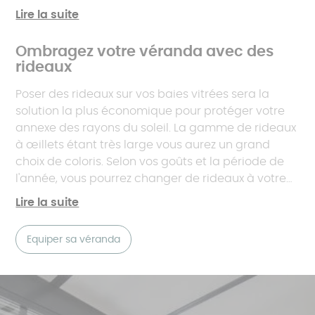
créerez une zone d'ombre tout au long de la
Lire la suite
journée sans perdre en luminosité. Certains stores
vous permettent de profiter d'une lumière tamisée.
Ombragez votre véranda avec des
Avouez, vous n'avez pas fait construire une
rideaux
véranda
pour ne plus admirer votre extérieur !
Poser des rideaux sur vos baies vitrées sera la
solution la plus économique pour protéger votre
annexe des rayons du soleil. La gamme de rideaux
à œillets étant très large vous aurez un grand
choix de coloris. Selon vos goûts et la période de
l'année, vous pourrez changer de rideaux à votre
guise. Vous pouvez les choisir en brise-bises ou
Lire la suite
voilages, si vous voulez garder toute la luminosité
de votre pièce. Cela créera une jolie zone d'ombre
Equiper sa véranda
printanière surtout si vous optez pour des couleurs
estivales, mais n'atténuera pas la chaleur en cas
de canicule. Les rideaux occultants thermiques
ombrageront cet espace tout en filtrant les rayons
solaires, empêchant la chaleur d'entrer par la