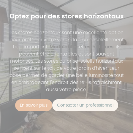
même occasion.
Optez pour des stores horizontaux
Les stores horizontaux sont une excellente option
pour protéger votre véranda d'un ensoleillement
trop important.
Modulables
et
esthétiques
, ils
peuvent être orientables et sont souvent
motorisés. Les stores ou brise-soleils horizontaux
se fixent sur le toit de votre jardin d'hiver. Leur
pose permet de garder une belle luminosité tout
en ombrageant l'endroit désiré. Ils rafraîchiront
aussi votre pièce.
En savoir plus
Contacter un professionnel