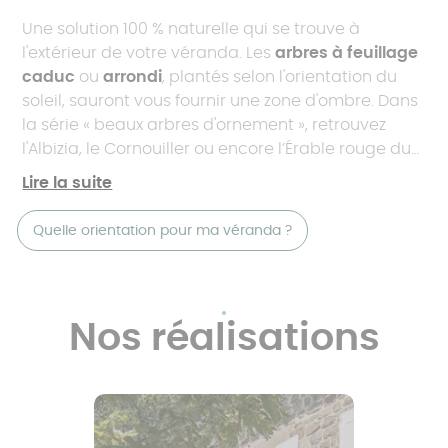
Une solution 100 % naturelle qui se trouve à
l'extérieur de votre véranda. Les
arbres à feuillage
caduc
ou
arrondi
, plantés selon l'orientation du
soleil, sauront vous fournir une zone d'ombre. Dans
la série « beaux arbres d'ornement », retrouvez
l'Albizia, le Cornouiller ou encore l’Érable rouge du
Japon. En plus de créer une zone d'ombre et
Lire la suite
embellir votre véranda, toutes ces options vous
protégeront des regards extérieurs
. Votre annexe
Quelle orientation pour ma véranda ?
est une invitation à la convivialité, elle n'en reste
pas moins un endroit intime et privé.
Nos réalisations