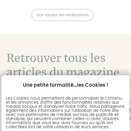
Voir toutes les réalisations
Retrouver tous les
articles du magazine
Une petite formalité...les Cookies !
Les cookies nous permettent de personnaliser le contenu
Comment
Quelle solut
et les annonces, d'offrir des fonctionnalités relatives aux
médias sociaux et d'analyser notre trafic. Nous partageons
transformer et
une ouvertu
également des informations sur l'utilisation de notre site
avec nos partenaires de médias sociaux, de publicité et
aménager une une
maximum de
d'analyse, qui peuvent combiner celles-ci avec d'autres
informations que vous leur avez fournies ou qu'ils ont
véranda en pièce à
maison sur
collectées lors de votre utilisation de leurs services.