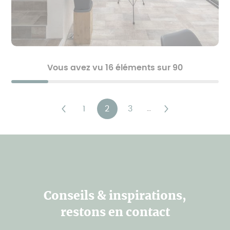
Vous avez vu 16 éléments sur 90
Pagination
1
2
3
…
Page
Page
Page
Page
Page
Dernière
précédente
courante
suivante
page
Conseils & inspirations,
restons en contact