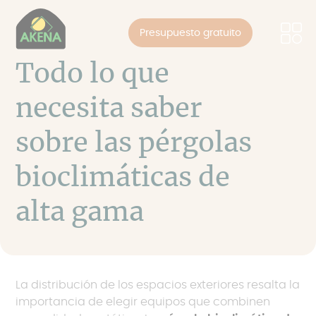
Panel de gestión de cookies
Pasar
al
Presupuesto gratuito
contenido
principal
Todo lo que
necesita saber
sobre las pérgolas
bioclimáticas de
alta gama
La distribución de los espacios exteriores resalta la
importancia de elegir equipos que combinen