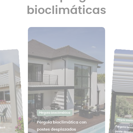
bioclimáticas
Pérgola bioclimática
Pérgola biocli
Pérgola bioclimática con
Pérgola bioc
tica
postes desplazados
poste despl