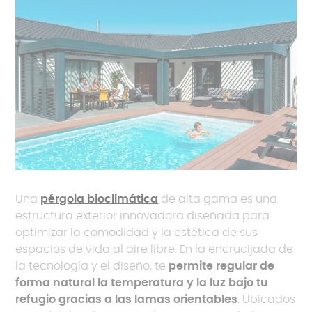
Una
pérgola bioclimática
de alta gama es una
estructura exterior innovadora diseñada para
optimizar la comodidad y la estética de sus
espacios de vida al aire libre. En la encrucijada de
la tecnología y el diseño, te
permite regular de
forma natural la temperatura y la luz bajo tu
refugio gracias a las lamas orientables
. Ubicados