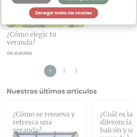
Denegar todas las cookies
¿Cómo elegir tu
veranda?
Ver el archivo
Paginación
1
2
Página
Página
Siguiente
Última
actual
página
página
Nuestros últimos artículos
¿Cómo se renueva y
¿Cuál es la
refresca una
diferencia 
veranda?
balcón y un