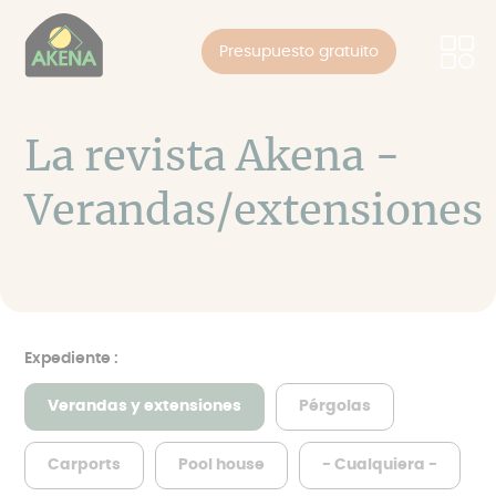
Panel de gestión de cookies
Pasar
al
Presupuesto gratuito
contenido
principal
La revista Akena -
Verandas/extensiones
Expediente :
Verandas y extensiones
Pérgolas
Carports
Pool house
- Cualquiera -